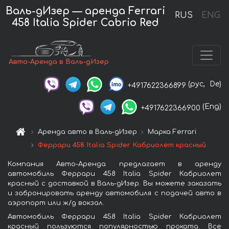
Валь-дИзер — аренда Ferrari
RUS
ENG
458 Italia Spider Cabrio Red
Авто-Аренда в Валь-дИзер
(рус,
De)
+4917622366899
(Eng)
+4917622366900
Аренда авто в Валь-дИзер
Марка Ferrari
Феррари 458 Italia Spider Кабриолет красный
Компания Авто-Аренда предлагает в аренду
автомобиль Феррари 458 Italia Spider Кабриолет
красный с доставкой в Валь-дИзер. Вы можете заказать
и забронировать аренду автомобиля с подачей авто в
аэропорт или ж/д вокзал.
Автомобиль Феррари 458 Italia Spider Кабриолет
красный пользуются популярностью проката. Все