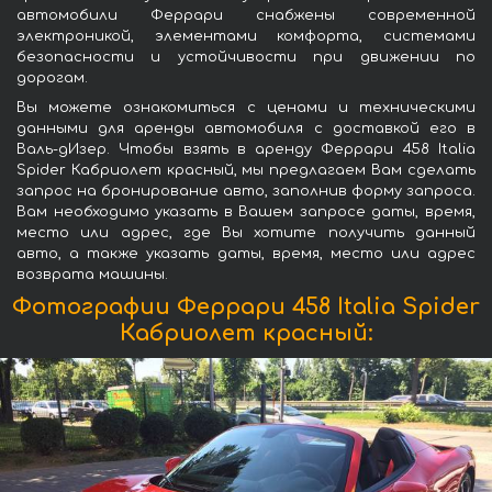
автомобили Феррари снабжены современной
электроникой, элементами комфорта, системами
безопасности и устойчивости при движении по
дорогам.
Вы можете ознакомиться с ценами и техническими
данными для аренды автомобиля с доставкой его в
Валь-дИзер. Чтобы взять в аренду Феррари 458 Italia
Spider Кабриолет красный, мы предлагаем Вам сделать
запрос на бронирование авто, заполнив форму запроса.
Вам необходимо указать в Вашем запросе даты, время,
место или адрес, где Вы хотите получить данный
авто, а также указать даты, время, место или адрес
возврата машины.
Фотографии Феррари 458 Italia Spider
Кабриолет красный: