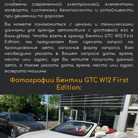
снабжены современной электроникой, элементами
комфорта, системами безопасности и устойчивости
при движении по дорогам.
Вы можете ознакомиться с ценами и техническими
данными для аренды автомобиля с доставкой его в
Валь-дИзер. Чтобы взять в аренду Бентли GTC W12 First
Edition, мы предлагаем Вам сделать запрос на
бронирование авто, заполнив форму запроса. Вам
необходимо указать в Вашем запросе даты, время,
место или адрес, где Вы хотите получить данный
авто, а также указать даты, время, место или адрес
возврата машины.
Фотографии Бентли GTC W12 First
Edition: