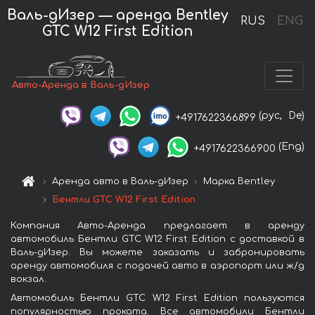
Валь-дИзер — аренда Bentley
RUS
ENG
GTC W12 First Edition
Авто-Аренда в Валь-дИзер
(рус,
De)
+4917622366899
(Eng)
+4917622366900
Аренда авто в Валь-дИзер
Марка Bentley
Бентли GTC W12 First Edition
Компания Авто-Аренда предлагает в аренду
автомобиль Бентли GTC W12 First Edition с доставкой в
Валь-дИзер. Вы можете заказать и забронировать
аренду автомобиля с подачей авто в аэропорт или ж/д
вокзал.
Автомобиль Бентли GTC W12 First Edition пользуются
популярностью проката. Все автомобили Бентли