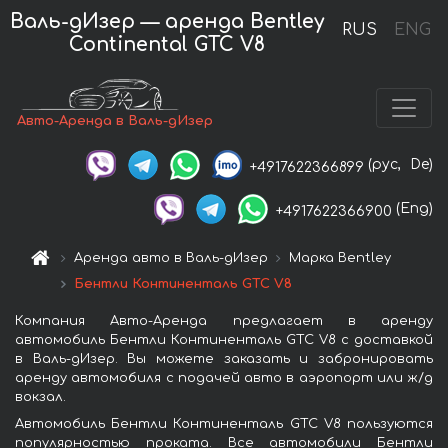
Валь-дИзер — аренда Bentley
RUS
ENG
Continental GTC V8
Авто-Аренда в Валь-дИзер
(рус,
De)
+4917622366899
(Eng)
+4917622366900
Аренда авто в Валь-дИзер
Марка Bentley
Бентли Континенталь GTC V8
Компания Авто-Аренда предлагает в аренду
автомобиль Бентли Континенталь GTC V8 с доставкой
в Валь-дИзер. Вы можете заказать и забронировать
аренду автомобиля с подачей авто в аэропорт или ж/д
вокзал.
Автомобиль Бентли Континенталь GTC V8 пользуются
популярностью проката. Все автомобили Бентли