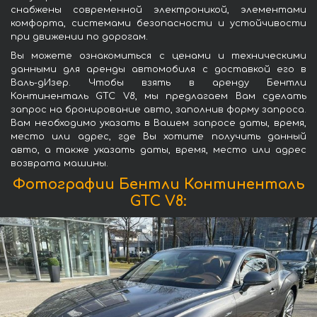
снабжены современной электроникой, элементами
комфорта, системами безопасности и устойчивости
при движении по дорогам.
Вы можете ознакомиться с ценами и техническими
данными для аренды автомобиля с доставкой его в
Валь-дИзер. Чтобы взять в аренду Бентли
Континенталь GTC V8, мы предлагаем Вам сделать
запрос на бронирование авто, заполнив форму запроса.
Вам необходимо указать в Вашем запросе даты, время,
место или адрес, где Вы хотите получить данный
авто, а также указать даты, время, место или адрес
возврата машины.
Фотографии Бентли Континенталь
GTC V8: