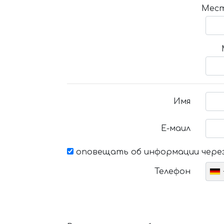
Мест
Имя
Е-маил
оповещать об информации через
Телефон