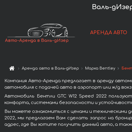
Валь-дИзер
АРЕНДА АВТО
Авто-Аренда в Валь-дИзер
Аренда авто в Валь-дИзер
Марка Bentley
Бент
Компания Авто-Аренда предлагает в аренду автомо
автомобиля с подачей авто в аэропорт или ж/д вокз
Автомобиль Бентли GTC W12 Speed 2022 пользуют
комфорта, системами безопасности и устойчивости 
Вы можете ознакомиться с ценами и техническими д
2022, мы предлагаем Вам сделать запрос на бронир
адрес, где Вы хотите получить данный авто, а такж