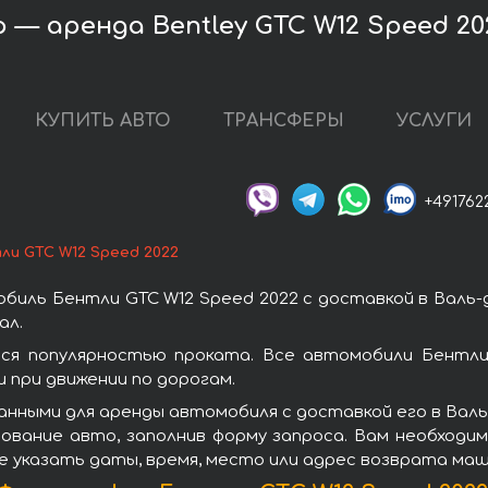
 — аренда Bentley GTC W12 Speed 20
КУПИТЬ АВТО
ТРАНСФЕРЫ
УСЛУГИ
+491762
ли GTC W12 Speed 2022
биль Бентли GTC W12 Speed 2022 с доставкой в Валь-
ал.
ся популярностью проката. Все автомобили Бентли
при движении по дорогам.
анными для аренды автомобиля с доставкой его в Валь
ование авто, заполнив форму запроса. Вам необходи
е указать даты, время, место или адрес возврата маш