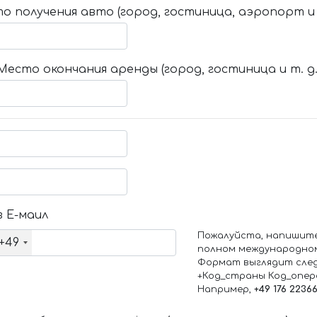
о получения авто (город, гостиница, аэропорт и т
Место окончания аренды (город, гостиница и т. д.
 Е-маил
Пожалуйста, напишит
+49
полном международно
Формат выглядит сле
+Код_страны Код_опе
Например,
+49 176 2236