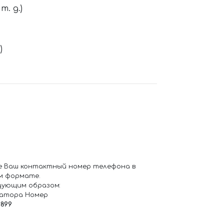
. д.)
)
е Ваш контактный номер телефона в
м формате.
дующим образом:
ратора Номер
6899