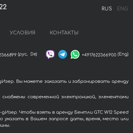
22
RUS
ENG
УСЛОВИЯ
КОНТАКТЫ
(рус,
De)
(Eng)
2366899
+4917622366900
дИзер. Вы можете заказать и забронировать аренду
 снабжены современной электроникой, элементами
-дИзер. Чтобы взять в аренду Бентли GTC W12 Speed
мо указать в Вашем запросе даты, время, место или
ины.