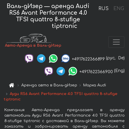
Валь-дИзер — аренда Audi
RUS
ENG
RS6 Avant Performance 4.0
TFSI quattro 8-stufige
tiptronic
Авто-Аренда в Валь-дИзер
(рус,
De)
+4917622366899
(Eng)
+4917622366900
Аренда авто в Валь-дИзер
Марка Audi
Ауди RS6 Avant Performance 4.0 TFSI quattro 8-stufige
tiptronic
Компания Авто-Аренда предлагает в аренду
автомобиль Ауди RS6 Avant Performance 4.0 TFSI quattro
8-stufige tiptronic с доставкой в Валь-дИзер. Вы можете
заказать и забронировать аренду автомобиля с