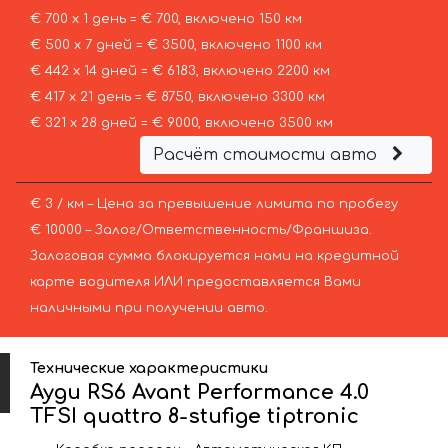
€ 700 х 1 день = € 700, включено 150 км
€ 500 х 7 дней = € 3500, включено 1100 км
€ 442 х 14 дней = € 6183, включено 2200 км
€ 417 х 21 день = € 8750, включено 3300 км
€ 321 х 28 дней = € 9000, включено 3500 км
Расчёт стоимости авто
€ 3 / км – Цена за превышение лимита по пробегу
€ 10000 – Залог/Ответственность/Франшиза.
Залоговая сумма блокируется нами на кредитной
карте водителя ИЛИ предоставляется Вами
наличными при получении авто.
Технические характеристики
Ауди RS6 Avant Performance 4.0
TFSI quattro 8-stufige tiptronic