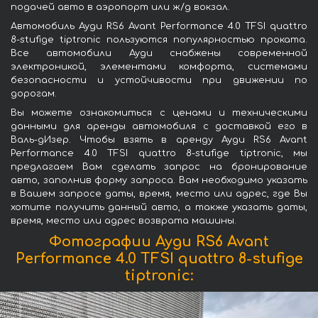
подачей авто в аэропорт или ж/д вокзал.
Автомобиль Ауди RS6 Avant Performance 4.0 TFSI quattro
8-stufige tiptronic пользуются популярностью проката.
Все автомобили Ауди снабжены современной
электроникой, элементами комфорта, системами
безопасности и устойчивости при движении по
дорогам.
Вы можете ознакомиться с ценами и техническими
данными для аренды автомобиля с доставкой его в
Валь-дИзер. Чтобы взять в аренду Ауди RS6 Avant
Performance 4.0 TFSI quattro 8-stufige tiptronic, мы
предлагаем Вам сделать запрос на бронирование
авто, заполнив форму запроса. Вам необходимо указать
в Вашем запросе даты, время, место или адрес, где Вы
хотите получить данный авто, а также указать даты,
время, место или адрес возврата машины.
Фотографии Ауди RS6 Avant
Performance 4.0 TFSI quattro 8-stufige
tiptronic: