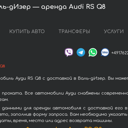
ль-дИзер — аренда Audi RS Q8
КУПИТЬ АВТО
ТРАНСФЕРЫ
УСЛУГИ
+491762
 Q8
биль Ауди RS Q8 с доставкой в Валь-дИзер. Вы мож
 проката. Все автомобили Ауди снабжены современн
гам.
 данными для аренды автомобиля с доставкой его в 
то, заполнив форму запроса. Вам необходимо указать 
даты, время, место или адрес возврата машины.