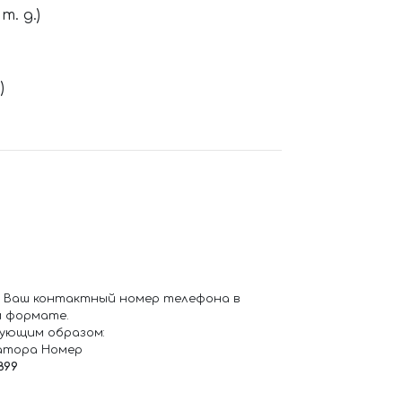
. д.)
)
 Ваш контактный номер телефона в
 формате.
ующим образом:
атора Номер
899