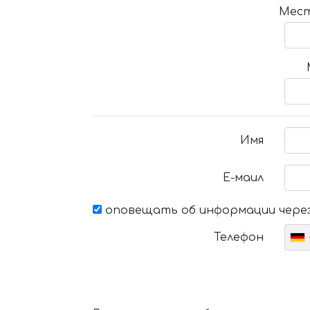
Мест
Имя
Е-маил
оповещать об информации через
Телефон