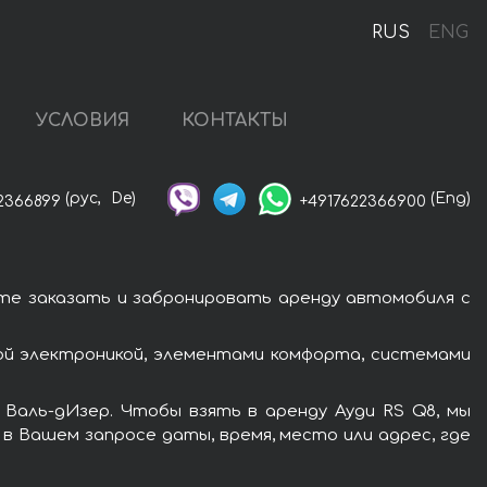
RUS
ENG
УСЛОВИЯ
КОНТАКТЫ
(рус,
De)
(Eng)
2366899
+4917622366900
ете заказать и забронировать аренду автомобиля с
ой электроникой, элементами комфорта, системами
Валь-дИзер. Чтобы взять в аренду Ауди RS Q8, мы
в Вашем запросе даты, время, место или адрес, где