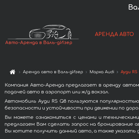
Ва
АРЕНДА АВТО
Авто-Аренда в Валь-дИзер
Аренда авто в Валь-дИзер
Марка Audi
Ауди RS
Компания Авто-Аренда предлагает в аренду автомо
подачей авто в аэропорт или ж/д вокзал.
Автомобиль Ауди RS Q8 пользуются популярностью
безопасности и устойчивости при движении по доро
Вы можете ознакомиться с ценами и техническими
предлагаем Вам сделать запрос на бронирование ав
Вы хотите получить данный авто, а также указать 