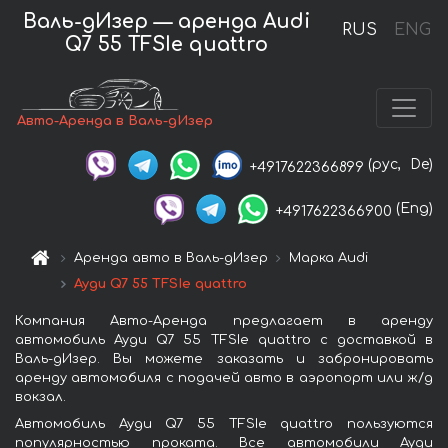
Валь-дИзер — аренда Audi
RUS
ENG
Q7 55 TFSIe quattro
Авто-Аренда в Валь-дИзер
(рус,
De)
+4917622366899
(Eng)
+4917622366900
Аренда авто в Валь-дИзер
Марка Audi
Ауди Q7 55 TFSIe quattro
Компания Авто-Аренда предлагает в аренду
автомобиль Ауди Q7 55 TFSIe quattro с доставкой в
Валь-дИзер. Вы можете заказать и забронировать
аренду автомобиля с подачей авто в аэропорт или ж/д
вокзал.
Автомобиль Ауди Q7 55 TFSIe quattro пользуются
популярностью проката. Все автомобили Ауди