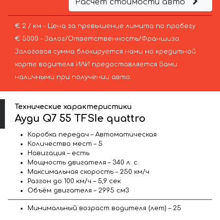
Расчёт стоимости авто
€ 2 / км – Цена за превышение лимита по пробегу
€ 5000 – Залог/Ответственность/Франшиза.
Залоговая сумма блокируется нами на кредитной
карте водителя ИЛИ предоставляется Вами
наличными при получении авто.
Технические характеристики
Ауди Q7 55 TFSIe quattro
Коробка передач – Автоматическая
Количество мест – 5
Навигация – есть
Мощность двигателя – 340 л. с.
Максимальная скорость – 250 км/ч
Разгон до 100 км/ч – 5,9 сек
Объём двигателя – 2995 см3
Минимальный возраст водителя (лет) – 25