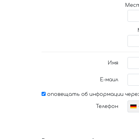
Мест
Имя
Е-маил
оповещать об информации через
Телефон