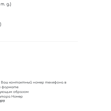
. д.)
)
 Ваш контактный номер телефона в
 формате.
ующим образом:
атора Номер
899