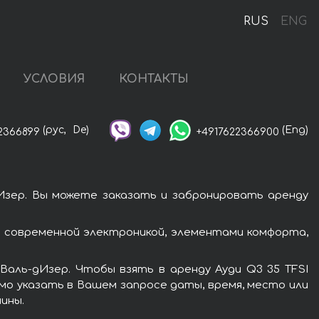
RUS
ENG
УСЛОВИЯ
КОНТАКТЫ
(рус,
De)
(Eng)
2366899
+4917622366900
дИзер. Вы можете заказать и забронировать аренду
ы современной электроникой, элементами комфорта,
Валь-дИзер. Чтобы взять в аренду Ауди Q3 35 TFSI
имо указать в Вашем запросе даты, время, место или
ины.