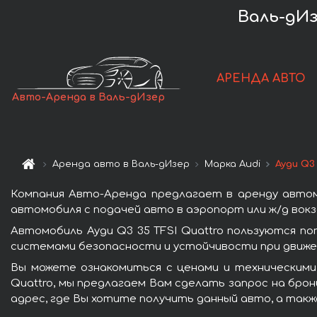
Валь-дИз
АРЕНДА АВТО
Авто-Аренда в Валь-дИзер
Аренда авто в Валь-дИзер
Марка Audi
Ауди Q3 
Компания Авто-Аренда предлагает в аренду автомо
автомобиля с подачей авто в аэропорт или ж/д вокз
Автомобиль Ауди Q3 35 TFSI Quattro пользуются п
системами безопасности и устойчивости при движен
Вы можете ознакомиться с ценами и техническими 
Quattro, мы предлагаем Вам сделать запрос на брон
адрес, где Вы хотите получить данный авто, а такж