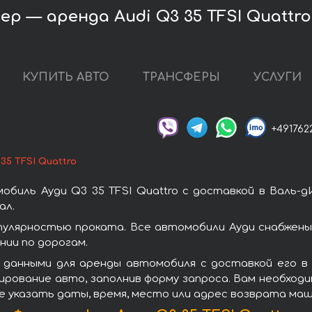
ер — аренда Audi Q3 35 TFSI Quattro
КУПИТЬ АВТО
ТРАНСФЕРЫ
УСЛУГИ
+491762
35 TFSI Quattro
биль Ауди Q3 35 TFSI Quattro с доставкой в Валь-
ал.
опулярностью проката. Все автомобили Ауди снабжен
ии по дорогам.
данными для аренды автомобиля с доставкой его в 
ирование авто, заполнив форму запроса. Вам необход
е указать даты, время, место или адрес возврата маш