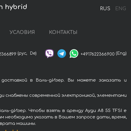
n hybrid
RUS
ENG
УСЛОВИЯ
КОНТАКТЫ
(рус,
De)
(Eng)
2366899
+4917622366900
с доставкой в Валь-дИзер. Вы можете заказать и
Ауди снабжены современной электроникой, элементами
ль-дИзер. Чтобы взять в аренду Ауди A8 55 TFSI e
Вам необходимо указать в Вашем запросе даты, время,
зврата машины.