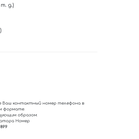
. д.)
)
е Ваш контактный номер телефона в
м формате.
дующим образом:
ратора Номер
6899