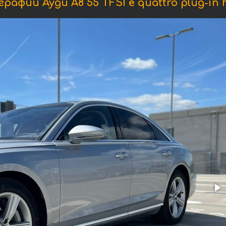
рафии Ауди A8 55 TFSI e quattro plug-in h