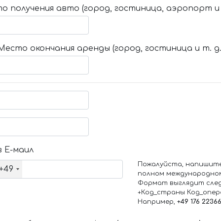
о получения авто (город, гостиница, аэропорт и т
Место окончания аренды (город, гостиница и т. д.
 Е-маил
Пожалуйста, напишит
+49
полном международно
Формат выглядит сле
+Код_страны Код_опе
Например,
+49 176 2236