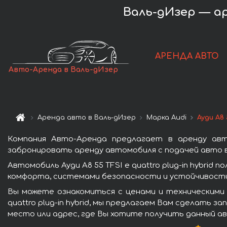
Валь-дИзер — аре
АРЕНДА АВТО
Авто-Аренда в Валь-дИзер
Аренда авто в Валь-дИзер
Марка Audi
Ауди A8 
Компания Авто-Аренда предлагает в аренду авто
забронировать аренду автомобиля с подачей авто в
Автомобиль Ауди A8 55 TFSI e quattro plug-in hybr
комфорта, системами безопасности и устойчивости 
Вы можете ознакомиться с ценами и техническими 
quattro plug-in hybrid, мы предлагаем Вам сделать 
место или адрес, где Вы хотите получить данный ав