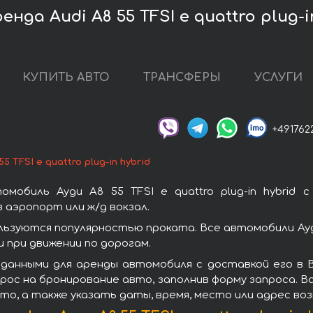
нда Audi A8 55 TFSI e quattro plug-i
КУПИТЬ АВТО
ТРАНСФЕРЫ
УСЛУГИ
+491762
55 TFSI e quattro plug-in hybrid
мобиль Ауди A8 55 TFSI e quattro plug-in hybrid 
 аэропорт или ж/д вокзал.
id пользуются популярностью проката. Все автомобили 
при движении по дорогам.
данными для аренды автомобиля с доставкой его в Ва
запрос на бронирование авто, заполнив форму запроса. 
то, а также указать даты, время, место или адрес во