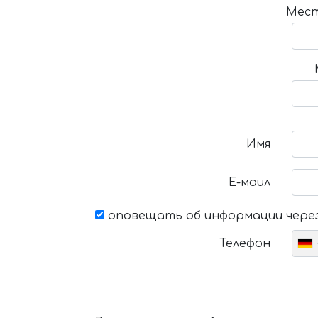
Мест
Имя
Е-маил
оповещать об информации через
Телефон