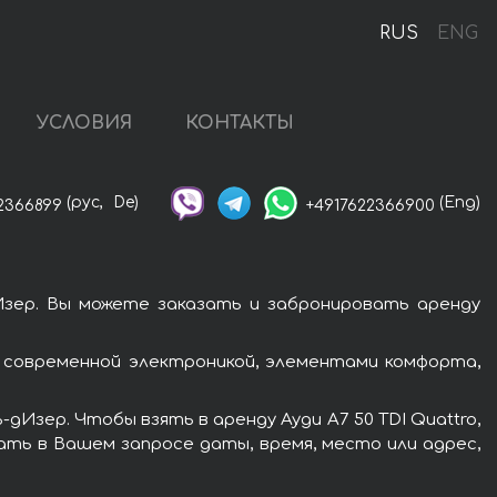
RUS
ENG
УСЛОВИЯ
КОНТАКТЫ
(рус,
De)
(Eng)
2366899
+4917622366900
Изер. Вы можете заказать и забронировать аренду
ы современной электроникой, элементами комфорта,
Изер. Чтобы взять в аренду Ауди A7 50 TDI Quattro,
ать в Вашем запросе даты, время, место или адрес,