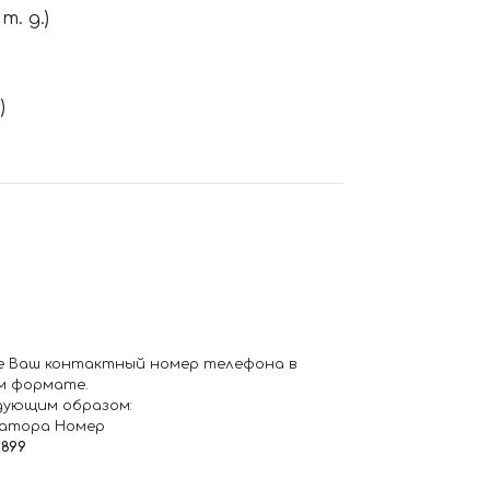
. д.)
)
е Ваш контактный номер телефона в
м формате.
дующим образом:
ратора Номер
6899