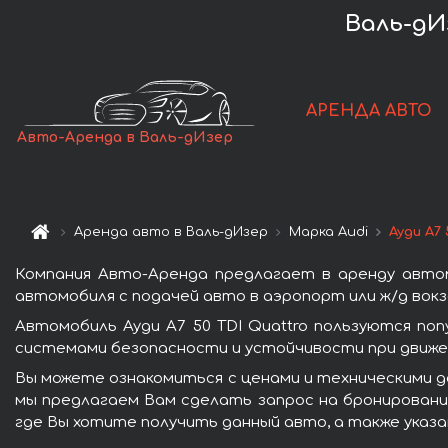
Валь-дИ
АРЕНДА АВТО
Авто-Аренда в Валь-дИзер
Аренда авто в Валь-дИзер
Марка Audi
Ауди A7 
Компания Авто-Аренда предлагает в аренду автом
автомобиля с подачей авто в аэропорт или ж/д вокз
Автомобиль Ауди A7 50 TDI Quattro пользуются по
системами безопасности и устойчивости при движен
Вы можете ознакомиться с ценами и техническими да
мы предлагаем Вам сделать запрос на бронирование
где Вы хотите получить данный авто, а также указ