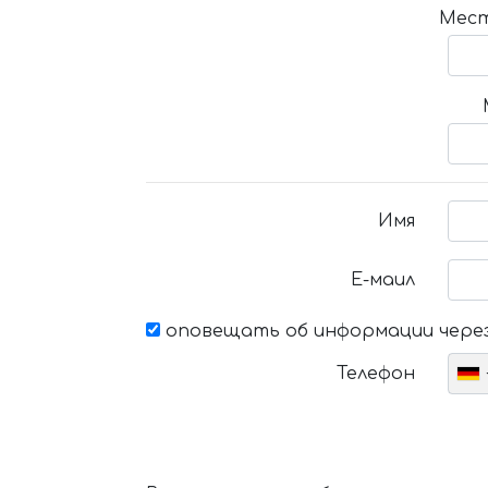
Мест
Имя
Е-маил
оповещать об информации через
Телефон