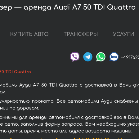
зер — аренда Audi A7 50 TDI Quattro
КУПИТЬ АВТО
ТРАНСФЕРЫ
УСЛУГИ
+491762
50 TDI Quattro
обиль Ауди A7 50 TDI Quattro с доставкой в Валь-д
ал.
пулярностью проката. Все автомобили Ауди снабжен
ии по дорогам.
нными для аренды автомобиля с доставкой его в Валь-д
 авто, заполнив форму запроса. Вам необходимо указ
ать даты, время, место или адрес возврата машины.