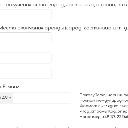
о получения авто (город, гостиница, аэропорт и т
Место окончания аренды (город, гостиница и т. д.
 Е-маил
Пожалуйста, напишит
+49
полном международно
Формат выглядит сле
+Код_страны Код_опе
Например,
+49 176 2236