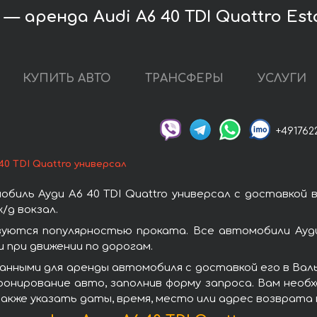
— аренда Audi A6 40 TDI Quattro Est
КУПИТЬ АВТО
ТРАНСФЕРЫ
УСЛУГИ
+491762
 40 TDI Quattro универсал
биль Ауди A6 40 TDI Quattro универсал с доставкой 
/д вокзал.
ьзуются популярностью проката. Все автомобили Ау
при движении по дорогам.
нными для аренды автомобиля с доставкой его в Валь-
ронирование авто, заполнив форму запроса. Вам необ
также указать даты, время, место или адрес возврата