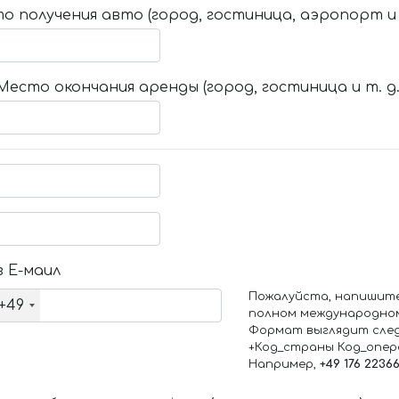
о получения авто (город, гостиница, аэропорт и т
Место окончания аренды (город, гостиница и т. д.
 Е-маил
Пожалуйста, напишит
+49
полном международно
Формат выглядит сле
+Код_страны Код_опе
Например,
+49 176 2236