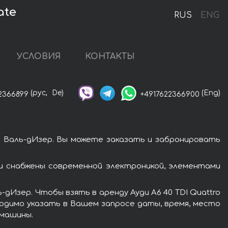
ate
RUS
ENG
УСЛОВИЯ
КОНТАКТЫ
(рус,
De)
(Eng)
2366899
+4917622366900
в Валь-дИзер. Вы можете заказать и забронировать
ди снабжены современной электроникой, элементами
дИзер. Чтобы взять в аренду Ауди A6 40 TDI Quattro
ходимо указать в Вашем запросе даты, время, место
 машины.