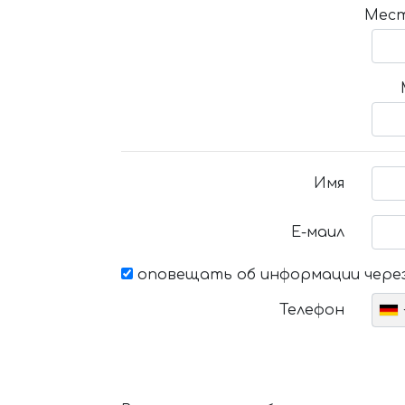
Мест
Имя
Е-маил
оповещать об информации через
Телефон