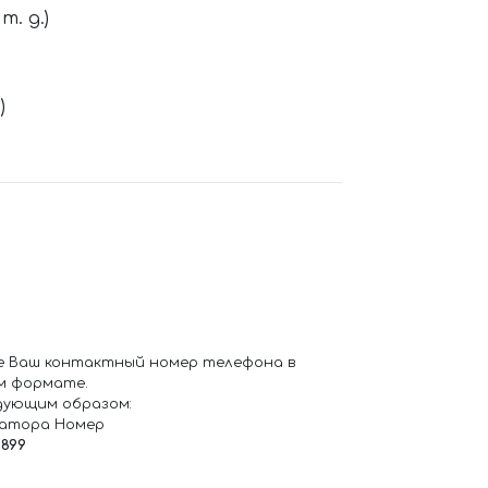
. д.)
)
е Ваш контактный номер телефона в
м формате.
дующим образом:
ратора Номер
6899