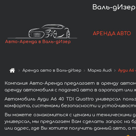
Валь-дИзер 
АРЕНДА АВТО
Авто-Аренда в Валь-дИзер
Аренда авто в Валь-дИзер
Марка Audi
Ауди A6
Компания Авто-Аренда предлагает в аренду автомо
аренду автомобиля с подачей авто в аэропорт или ж
Автомобиль Ауди A6 40 TDI Quattro универсал пол
комфорта, системами безопасности и устойчивости 
Вы можете ознакомиться с ценами и техническими да
универсал, мы предлагаем Вам сделать запрос на б
или адрес, где Вы хотите получить данный авто, а 