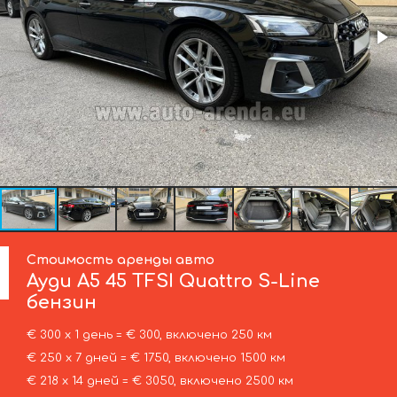
Стоимость аренды авто
Ауди
A5 45 TFSI Quattro S-Line
бензин
€ 300 х 1 день = € 300, включено 250 км
€ 250 х 7 дней = € 1750, включено 1500 км
€ 218 х 14 дней = € 3050, включено 2500 км