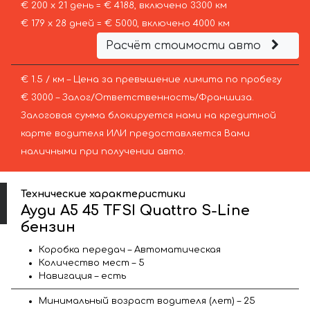
€ 200 х 21 день = € 4188, включено 3300 км
€ 179 х 28 дней = € 5000, включено 4000 км
Расчёт стоимости авто
€ 1.5 / км – Цена за превышение лимита по пробегу
€ 3000 – Залог/Ответственность/Франшиза.
Залоговая сумма блокируется нами на кредитной
карте водителя ИЛИ предоставляется Вами
наличными при получении авто.
Технические характеристики
Ауди A5 45 TFSI Quattro S-Line
бензин
Коробка передач – Автоматическая
Количество мест – 5
Навигация – есть
Минимальный возраст водителя (лет) – 25