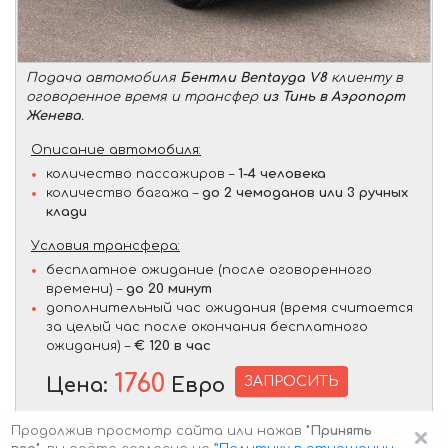
Подача автомобиля
Бентли Bentayga V8
клиенту в
оговоренное время и трансфер
из Тинь в Аэропорт
Женева
.
Описание автомобиля:
количество пассажиров –
1-4 человека
количество багажа –
до 2 чемоданов или 3 ручных
клади
Условия трансфера:
бесплатное ожидание (после оговоренного
времени) –
до 20 минут
дополнительный час ожидания (время считается
за целый час после окончания бесплатного
ожидания) –
€ 120 в час
1760
ЗАПРОСИТЬ
Цена:
Евро
×
Продолжив просмотр сайта или нажав
"Принять