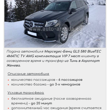
Подача автомобиля
Мерседес-Бенц GLS 580 BlueTEC
4MATIC TV AMG комплектация VIP 7 мест
клиенту в
оговоренное время и трансфер
из Тинь в Аэропорт
Женева
.
Описание автомобиля:
количество пассажиров –
6 пассажиров
количество багажа –
до 3-х чемоданов
Условия трансфера:
бесплатное ожидание (после оговоренного
времени) –
до 20 минут
дополнительный час ожидания (время считается