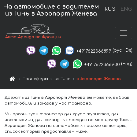
На автомобиле с водителем
RUS
ENG
из Тинь в Аэропорт Женева
Авто-Аренда во Франции
(рус,
De)
+4917622366899
(Eng)
+4917622366900
Трансферы
из Тинь
в Аэропорт Женева
Доехать
из Тинь в Аэропорт Женева
вы можете, выбрав
автомобиль и заказав у нас трансфер.
Мы организуем трансфер для групп туристов, для
частных лиц, для командных поездок по маршруту
Тинь –
Аэропорт Женева
на автомобилях нашего автопарка,
список которых предоставлен ниже.