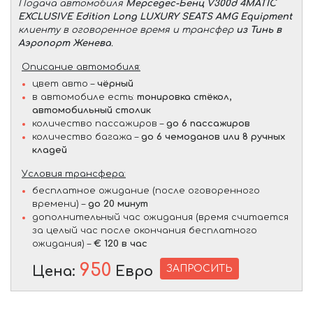
Подача автомобиля
Мерседес-Бенц V300d 4MATIC
EXCLUSIVE Edition Long LUXURY SEATS AMG Equipment
клиенту в оговоренное время и трансфер
из Тинь в
Аэропорт Женева
.
Описание автомобиля:
цвет авто –
чёрный
в автомобиле есть:
тонировка стёкол,
автомобильный столик
количество пассажиров –
до 6 пассажиров
количество багажа –
до 6 чемоданов или 8 ручных
кладей
Условия трансфера:
бесплатное ожидание (после оговоренного
времени) –
до 20 минут
дополнительный час ожидания (время считается
за целый час после окончания бесплатного
ожидания) –
€ 120 в час
950
ЗАПРОСИТЬ
Цена:
Евро