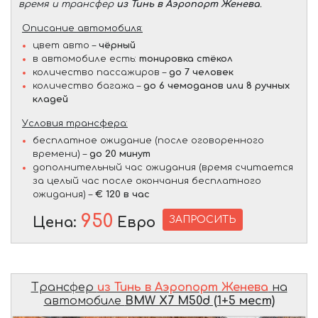
время и трансфер
из Тинь в Аэропорт Женева
.
Описание автомобиля:
цвет авто –
чёрный
в автомобиле есть:
тонировка стёкол
количество пассажиров –
до 7 человек
количество багажа –
до 6 чемоданов или 8 ручных
кладей
Условия трансфера:
бесплатное ожидание (после оговоренного
времени) –
до 20 минут
дополнительный час ожидания (время считается
за целый час после окончания бесплатного
ожидания) –
€ 120 в час
950
ЗАПРОСИТЬ
Цена:
Евро
Трансфер
из Тинь в Аэропорт Женева
на
автомобиле
BMW X7 M50d (1+5 мест)