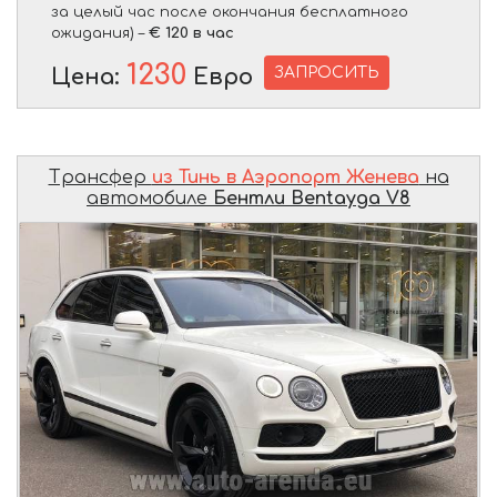
за целый час после окончания бесплатного
ожидания) –
€ 120 в час
1230
ЗАПРОСИТЬ
Цена:
Евро
Трансфер
из Тинь в Аэропорт Женева
на
автомобиле
Бентли Bentayga V8