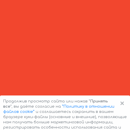
×
Продолжив просмотр сайта или нажав
"Принять
все"
, вы даёте согласие на
”Политику в отношении
файлов cookie”
и соглашаетесь сохранить в вашем
браузере куки-файлы (основные и внешние), позволяющие
нам получать больше маркетинговой информации,
регистрировать особенности использования сайта и