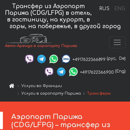
Трансфер из Аэропорт
RUS
ENG
Парижа (CDG/LFPG) в отель,
в гостиницу, на курорт, в
горы, на побережье, в другой город
Авто-Аренда в аэропорту Парижа
(рус,
De)
+4917622366899
(Eng)
+4917622366900
Услуги во Франции
Услуги в аэропорту Парижа
Трансферы
Аэропорт Парижа
(CDG/LFPG) – трансфер из