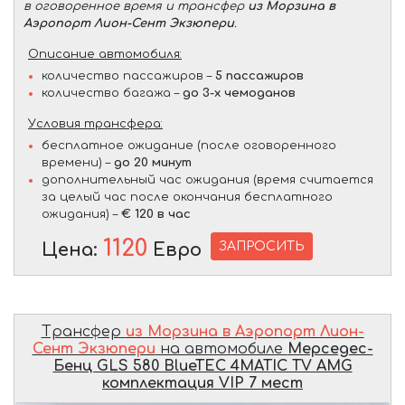
в оговоренное время и трансфер
из Морзина в
Аэропорт Лион-Сент Экзюпери
.
Описание автомобиля:
количество пассажиров –
5 пассажиров
количество багажа –
до 3-х чемоданов
Условия трансфера:
бесплатное ожидание (после оговоренного
времени) –
до 20 минут
дополнительный час ожидания (время считается
за целый час после окончания бесплатного
ожидания) –
€ 120 в час
1120
ЗАПРОСИТЬ
Цена:
Евро
Трансфер
из Морзина в Аэропорт Лион-
Сент Экзюпери
на автомобиле
Мерседес-
Бенц GLS 580 BlueTEC 4MATIC TV AMG
комплектация VIP 7 мест