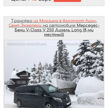
Трансфер
из Морзина в Аэропорт Лион-
Сент Экзюпери
на автомобиле
Мерседес-
Бенц V-Class V 250 Дизель Long (8-ми
местный)