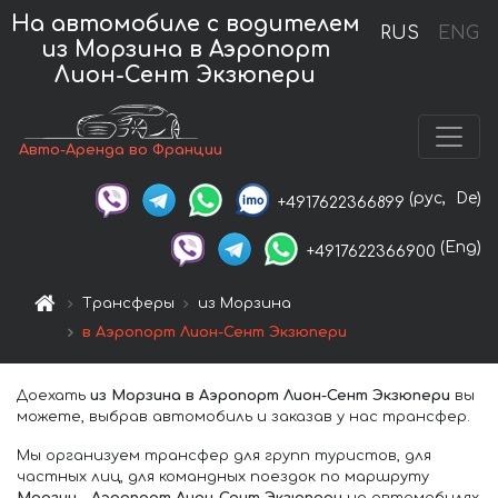
На автомобиле с водителем
RUS
ENG
из Морзина в Аэропорт
Лион-Сент Экзюпери
Авто-Аренда во Франции
(рус,
De)
+4917622366899
(Eng)
+4917622366900
Трансферы
из Морзина
в Аэропорт Лион-Сент Экзюпери
Доехать
из Морзина в Аэропорт Лион-Сент Экзюпери
вы
можете, выбрав автомобиль и заказав у нас трансфер.
Мы организуем трансфер для групп туристов, для
частных лиц, для командных поездок по маршруту
Морзин – Аэропорт Лион-Сент Экзюпери
на автомобилях