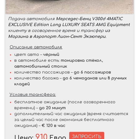
Подача автомобиля
Мерседес-Бенц V300d 4MATIC
EXCLUSIVE Edition Long LUXURY SEATS AMG Equipment
клиенту в оговоренное время и трансфер
из
Морзина в Аэропорт Лион-Сент Экзюпери
.
Описание автомобиля:
цвет авто –
чёрный
в автомобиле есть:
тонировка стёкол,
автомобильный столик
количество пассажиров –
до 6 пассажиров
количество багажа –
до 6 чемоданов или 8 ручных
кладей
Условия трансфера:
бесплатное ожидание (после оговоренного
времени) –
до 20 минут
дополнительный час ожидания (время считается
за целый час после окончания бесплатного
ожидания) –
€ 120 в час
910
ЗАПРОСИТЬ
Цена:
Евро