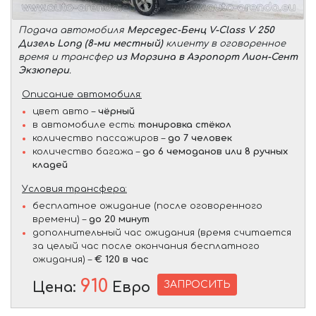
Подача автомобиля
Мерседес-Бенц V-Class V 250
Дизель Long (8-ми местный)
клиенту в оговоренное
время и трансфер
из Морзина в Аэропорт Лион-Сент
Экзюпери
.
Описание автомобиля:
цвет авто –
чёрный
в автомобиле есть:
тонировка стёкол
количество пассажиров –
до 7 человек
количество багажа –
до 6 чемоданов или 8 ручных
кладей
Условия трансфера:
бесплатное ожидание (после оговоренного
времени) –
до 20 минут
дополнительный час ожидания (время считается
за целый час после окончания бесплатного
ожидания) –
€ 120 в час
910
ЗАПРОСИТЬ
Цена:
Евро