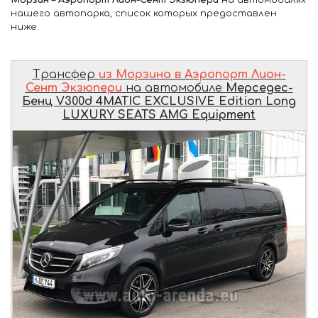
нашего автопарка, список которых предоставлен
ниже.
Трансфер
из Морзина в Аэропорт Лион-
Сент Экзюпери
на автомобиле
Мерседес-
Бенц V300d 4MATIC EXCLUSIVE Edition Long
LUXURY SEATS AMG Equipment