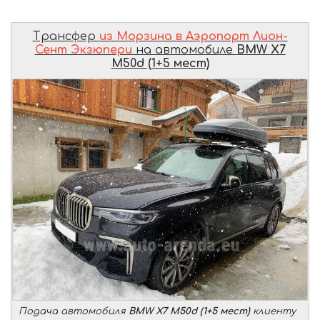
Трансфер
из Морзина в Аэропорт Лион-
Сент Экзюпери
на автомобиле
BMW X7
M50d (1+5 мест)
Подача автомобиля
BMW X7 M50d (1+5 мест)
клиенту