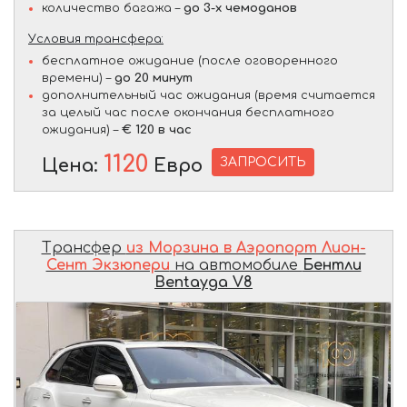
количество багажа –
до 3-х чемоданов
Условия трансфера:
бесплатное ожидание (после оговоренного
времени) –
до 20 минут
дополнительный час ожидания (время считается
за целый час после окончания бесплатного
ожидания) –
€ 120 в час
1120
ЗАПРОСИТЬ
Цена:
Евро
Трансфер
из Морзина в Аэропорт Лион-
Сент Экзюпери
на автомобиле
Бентли
Bentayga V8