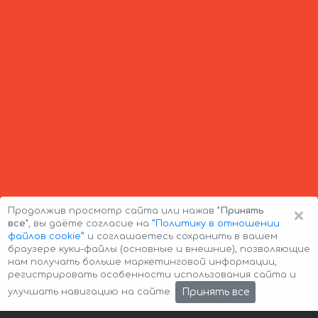
×
Продолжив просмотр сайта или нажав
"Принять
все"
, вы даёте согласие на
”Политику в отношении
файлов cookie”
и соглашаетесь сохранить в вашем
браузере куки-файлы (основные и внешние), позволяющие
нам получать больше маркетинговой информации,
регистрировать особенности использования сайта и
Авторские права © 2026 Авто-Аренда
Cookie Policy
Принять все
улучшать навигацию на сайте.