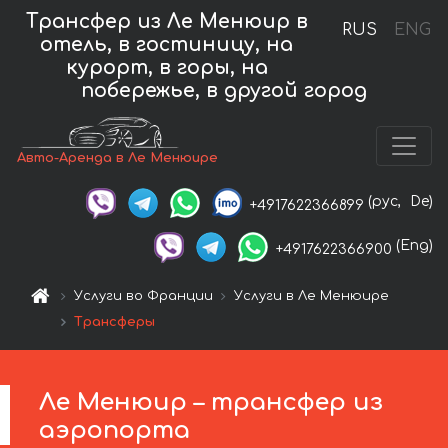
Трансфер из Ле Менюир в
RUS
ENG
отель, в гостиницу, на
курорт, в горы, на
побережье, в другой город
Авто-Аренда в Ле Менюире
(рус,
De)
+4917622366899
(Eng)
+4917622366900
Услуги во Франции
Услуги в Ле Менюире
Трансферы
Ле Менюир – трансфер из
аэропорта