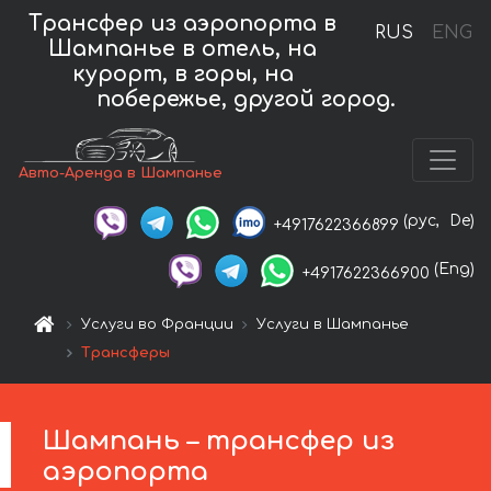
Трансфер из аэропорта в
RUS
ENG
Шампанье в отель, на
курорт, в горы, на
побережье, другой город.
Авто-Аренда в Шампанье
(рус,
De)
+4917622366899
(Eng)
+4917622366900
Услуги во Франции
Услуги в Шампанье
Трансферы
Шампань – трансфер из
аэропорта