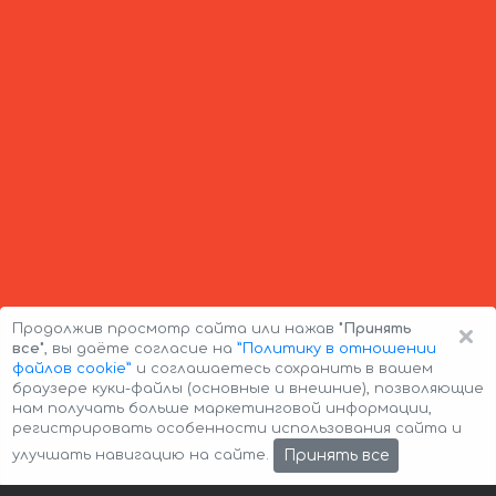
×
Продолжив просмотр сайта или нажав
"Принять
все"
, вы даёте согласие на
”Политику в отношении
файлов cookie”
и соглашаетесь сохранить в вашем
браузере куки-файлы (основные и внешние), позволяющие
нам получать больше маркетинговой информации,
регистрировать особенности использования сайта и
Авторские права © 2026 Авто-Аренда
Cookie Policy
Принять все
улучшать навигацию на сайте.