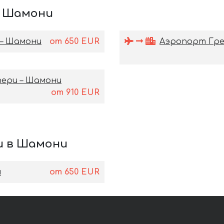
в Шамони
– Шамони
от
650
EUR
Аэропорт Гре
ери – Шамони
от
910
EUR
и в Шамони
и
от
650
EUR