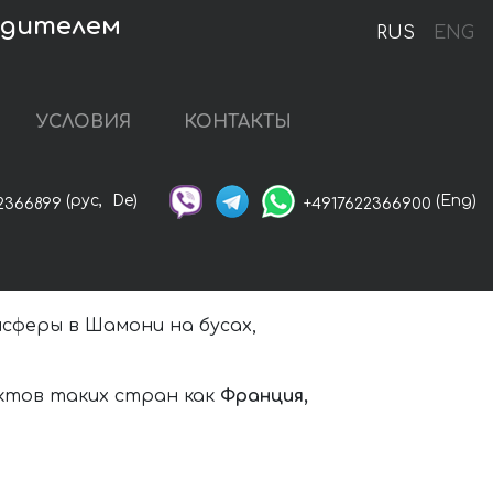
одителем
RUS
ENG
УСЛОВИЯ
КОНТАКТЫ
(рус,
De)
(Eng)
2366899
+4917622366900
сферы в Шамони на бусах,
нктов таких стран как
Франция,