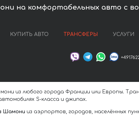
они на комфортабельных авто с в
КУПИТЬ АВТО
ТРАНСФЕРЫ
УСЛУГИ
+491762
они из любого города Франции или Европы. Тран
втомобилях S-класса и джипах.
в Шамони
из аэрпортов, городов, населённых пу