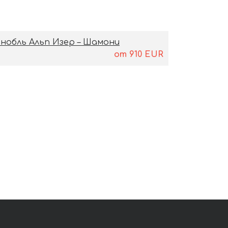
нобль Альп Изер – Шамони
от
910
EUR