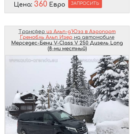
360
ЗАПРОСИТЬ
Цена:
Евро
Трансфер
из Альп-д'Юэз в Аэропорт
Гренобль Альп Изер
на автомобиле
Мерседес-Бенц V-Class V 250 Дизель Long
(8-ми местный)