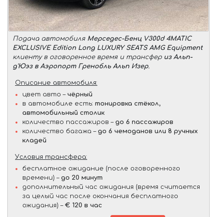
Подача автомобиля
Мерседес-Бенц V300d 4MATIC
EXCLUSIVE Edition Long LUXURY SEATS AMG Equipment
клиенту в оговоренное время и трансфер
из Альп-
д'Юэз в Аэропорт Гренобль Альп Изер
.
Описание автомобиля:
цвет авто –
чёрный
в автомобиле есть:
тонировка стёкол,
автомобильный столик
количество пассажиров –
до 6 пассажиров
количество багажа –
до 6 чемоданов или 8 ручных
кладей
Условия трансфера:
бесплатное ожидание (после оговоренного
времени) –
до 20 минут
дополнительный час ожидания (время считается
за целый час после окончания бесплатного
ожидания) –
€ 120 в час