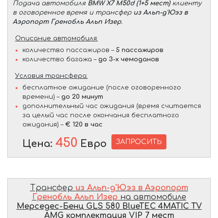
Подача автомобиля
BMW X7 M50d (1+5 мест)
клиенту
в оговоренное время и трансфер
из Альп-д'Юэз в
Аэропорт Гренобль Альп Изер
.
Описание автомобиля:
количество пассажиров –
5 пассажиров
количество багажа –
до 3-х чемоданов
Условия трансфера:
бесплатное ожидание (после оговоренного
времени) –
до 20 минут
дополнительный час ожидания (время считается
за целый час после окончания бесплатного
ожидания) –
€ 120 в час
450
ЗАПРОСИТЬ
Цена:
Евро
Трансфер
из Альп-д'Юэз в Аэропорт
Гренобль Альп Изер
на автомобиле
Мерседес-Бенц GLS 580 BlueTEC 4MATIC TV
AMG комплектация VIP 7 мест