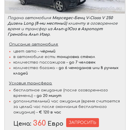
Подача автомобиля
Мерседес-Бенц V-Class V 250
Дизель Long (8-ми местный)
клиенту в оговоренное
время и трансфер
из Альп-д'Юэз в Аэропорт
Гренобль Альп Изер
.
Описание автомобиля:
цвет авто –
чёрный
в автомобиле есть:
тонировка стёкол
количество пассажиров –
до 7 человек
количество багажа –
до 6 чемоданов или 8 ручных
кладей
Условия трансфера:
бесплатное ожидание (после оговоренного
времени) –
до 20 минут
дополнительный час ожидания (время считается
за целый час после окончания бесплатного
ожидания) –
€ 120 в час
360
ЗАПРОСИТЬ
Цена:
Евро