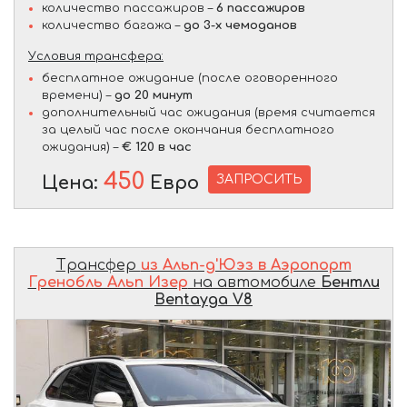
количество пассажиров –
6 пассажиров
количество багажа –
до 3-х чемоданов
Условия трансфера:
бесплатное ожидание (после оговоренного
времени) –
до 20 минут
дополнительный час ожидания (время считается
за целый час после окончания бесплатного
ожидания) –
€ 120 в час
450
ЗАПРОСИТЬ
Цена:
Евро
Трансфер
из Альп-д'Юэз в Аэропорт
Гренобль Альп Изер
на автомобиле
Бентли
Bentayga V8