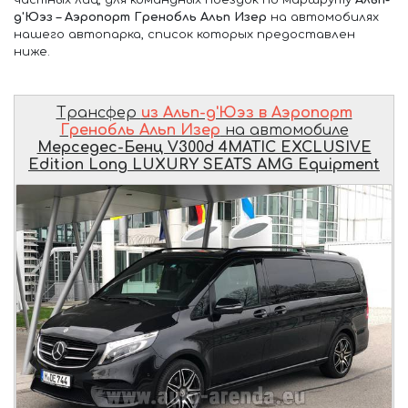
д'Юэз – Аэропорт Гренобль Альп Изер
на автомобилях
нашего автопарка, список которых предоставлен
ниже.
Трансфер
из Альп-д'Юэз в Аэропорт
Гренобль Альп Изер
на автомобиле
Мерседес-Бенц V300d 4MATIC EXCLUSIVE
Edition Long LUXURY SEATS AMG Equipment