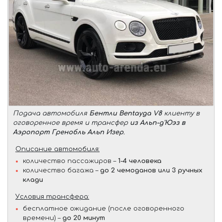
Подача автомобиля
Бентли Bentayga V8
клиенту в
оговоренное время и трансфер
из Альп-д'Юэз в
Аэропорт Гренобль Альп Изер
.
Описание автомобиля:
количество пассажиров –
1-4 человека
количество багажа –
до 2 чемоданов или 3 ручных
клади
Условия трансфера:
бесплатное ожидание (после оговоренного
времени) –
до 20 минут