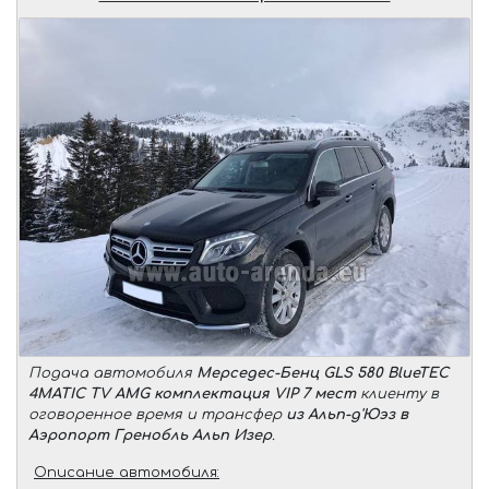
Подача автомобиля
Мерседес-Бенц GLS 580 BlueTEC
4MATIC TV AMG комплектация VIP 7 мест
клиенту в
оговоренное время и трансфер
из Альп-д'Юэз в
Аэропорт Гренобль Альп Изер
.
Описание автомобиля: