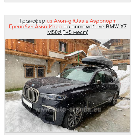
Трансфер
из Альп-д'Юэз в Аэропорт
Гренобль Альп Изер
на автомобиле
BMW X7
M50d (1+5 мест)