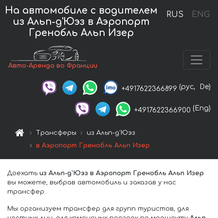
На автомобиле с водителем
RUS
ENG
из Альп-д'Юэз в Аэропорт
Гренобль Альп Изер
Авто-Аренда во Франции
(рус,
De)
+4917622366899
(Eng)
+4917622366900
Трансферы
из Альп-д'Юэз
в Аэропорт Гренобль Альп Изер
Доехать
из Альп-д'Юэз в Аэропорт Гренобль Альп Изер
вы можете, выбрав автомобиль и заказав у нас
трансфер.
Мы организуем трансфер для групп туристов, для
частных лиц, для командных поездок по маршруту
Альп-