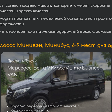
з самых мощных машин, которые имеют скорость ра
ртности и престижности.
оходят постоянных технический осмотр и контроль с
омфортности.
в аэропорт или на железнодорожный вокзал, заказа
асса Минивэн, Минибус, 6-9 мест для а
Прокат в Тулузе
Мерседес-Бенц V Класс V Limo Бизнес
VAN
Коробка передач – Автоматическая КП
Количество мест – 6