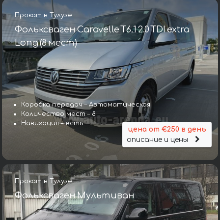
Прокат в Тулузе
Фольксваген Caravelle T6.1 2.0 TDI extra
Long (8 мест)
Коробка передач – Автоматическая
Количество мест – 8
Навигация – есть
цена от €250 в день
описание и цены
Прокат в Тулузе
Фольксваген Мультиван