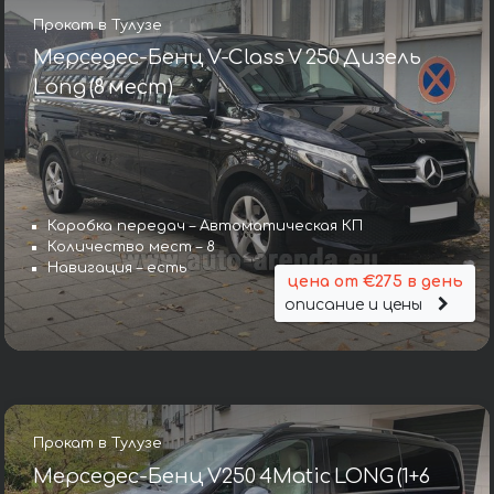
Прокат в Тулузе
Мерседес-Бенц V-Class V 250 Дизель
Long (8 мест)
Коробка передач – Автоматическая КП
Количество мест – 8
Навигация – есть
цена от €275 в день
описание и цены
Прокат в Тулузе
Мерседес-Бенц V250 4Matic LONG (1+6