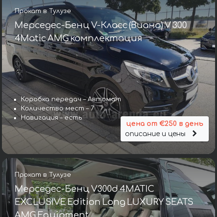
Прокат в Тулузе
Мерседес-Бенц V-Класс (Виано) V 300
4Matic AMG комплектация
Коробка передач – Автомат
Количество мест – 7
Навигация – есть
цена от €250 в день
описание и цены
Прокат в Тулузе
Мерседес-Бенц V300d 4MATIC
EXCLUSIVE Edition Long LUXURY SEATS
AMG Equipment