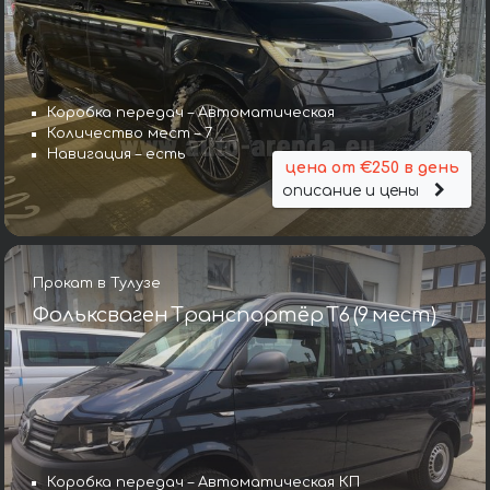
Коробка передач – Автоматическая
Количество мест – 7
Навигация – есть
цена от €250 в день
описание и цены
Прокат в Тулузе
Фольксваген Транспортёр T6 (9 мест)
Коробка передач – Автоматическая КП