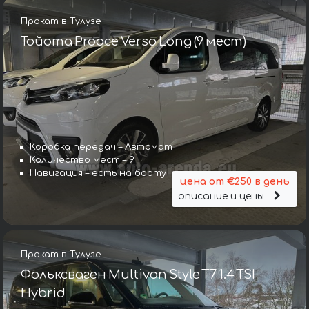
Прокат в Тулузе
Тойота Proace Verso Long (9 мест)
Коробка передач – Автомат
Количество мест – 9
Навигация – есть на борту
цена от €250 в день
описание и цены
Прокат в Тулузе
Фольксваген Multivan Style T7 1.4 TSI
Hybrid