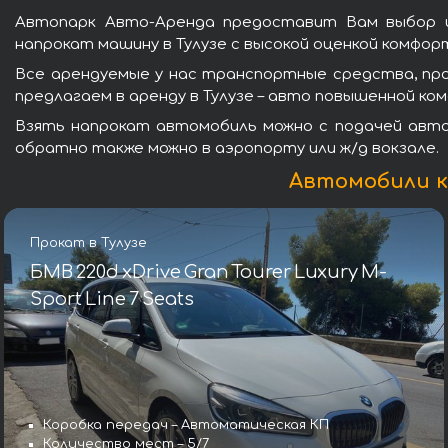
Автопарк Авто-Аренда предоставит Вам выбор и
напрокат машину в Тулузе с высокой оценкой комфо
Все арендуемые у нас транспортные средства, пр
предлагаем в аренду в Тулузе – авто повышенной к
Взять напрокат автомобиль можно с подачей авто 
обратно также можно в аэропорту или ж/д вокзале.
Автомобили кл
Прокат в Тулузе
БМВ 220d xDrive Gran Tourer Luxury M-
Sport Line 7 Seats
Коробка передач – Автоматическая КП
Количество мест – 5/7