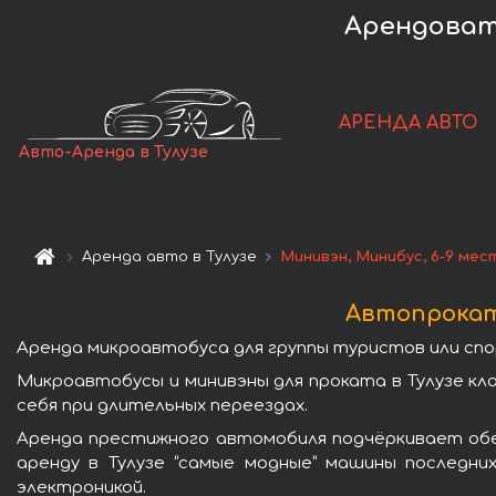
Арендовать
АРЕНДА АВТО
Авто-Аренда в Тулузе
Аренда авто в Тулузе
Минивэн, Минибус, 6-9 мес
Автопрокат 
Аренда микроавтобуса для группы туристов или спо
Микроавтобусы и минивэны для проката в Тулузе к
себя при длительных переездах.
Аренда престижного автомобиля подчёркивает обе
аренду в Тулузе “самые модные” машины последни
электроникой.