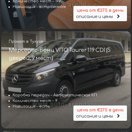
Количество мест – 1+7
Навигация – встроенное
цена от €275 в день
описание и цены
Прокат в Тулузе
Мерседес-Бенц VITO Tourer 119 CDI (5
дверей, 9 мест)
Коробка передач – Автоматическая КП
Количество мест – 9
Навигация – есть
цена от €275 в день
описание и цены