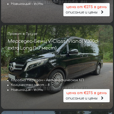
Навигация – есть
цена от €275 в день
описание и цены
Прокат в Тулузе
Мерседес-Бенц V-Class (Viano) V300d
extra Long (1+7 мест)
Коробка передач – Автоматическая КП
Количество мест – 8
Навигация – есть
цена от €275 в день
описание и цены