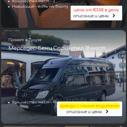
Количество мест – 7
Навигация – есть на борту
цена от €358 в день
описание и цены
Прокат в Тулузе
Мерседес-Бенц Спринтер 18 мест
Количество мест – 18
аренда с нашим водителем
описание и цены