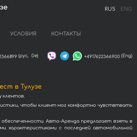
зе
RUS
ENG
УСЛОВИЯ
КОНТАКТЫ
(рус,
De)
(Eng)
2366899
+4917622366900
ест в Тулузе
у клентов.
еристики, чтобы клиент мог комфортно чувствтвать
 обеспеченности. Авто-Аренда предлагает взять в
кими характеристиками с последней автомобильной