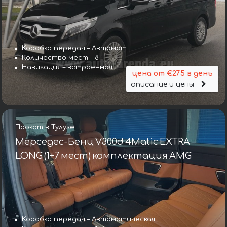
Коробка передач – Автомат
Количество мест – 8
Навигация – встроенная
цена от €275 в день
описание и цены
Прокат в Тулузе
Мерседес-Бенц V300d 4Matic EXTRA
LONG (1+7 мест) комплектация AMG
Коробка передач – Автоматическая