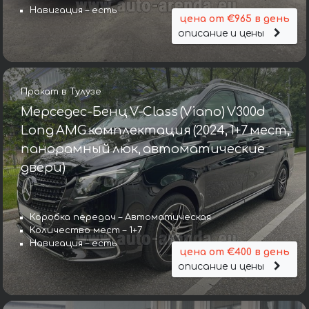
Навигация – есть
цена от €965 в день
описание и цены
Прокат в Тулузе
Мерседес-Бенц V-Class (Viano) V300d
Long AMG комплектация (2024, 1+7 мест,
панорамный люк, автоматические
двери)
Коробка передач – Автоматическая
Количество мест – 1+7
Навигация – есть
цена от €400 в день
описание и цены