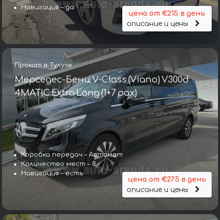
Навигация – да
цена от €215 в день
описание и цены
Прокат в Тулузе
Мерседес-Бенц V-Class (Viano) V300d
4MATIC Extra Long (1+7 pax)
Коробка передач – Автомат
Количество мест – 8
Навигация – есть
цена от €275 в день
описание и цены