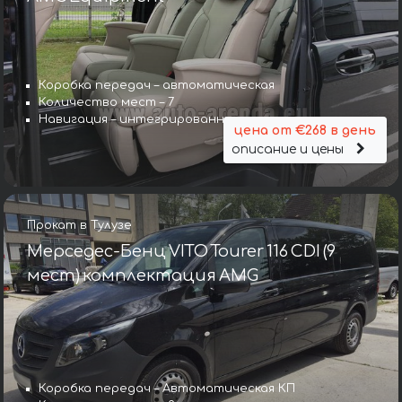
Коробка передач – автоматическая
Количество мест – 7
Навигация – интегрированная
цена от €268 в день
описание и цены
Прокат в Тулузе
Мерседес-Бенц VITO Tourer 116 CDI (9
мест) комплектация AMG
Коробка передач – Автоматическая КП