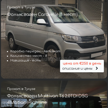
Прокат в Тулузе
Фольксваген Caravelle (8 мест)
Коробка передач – Автомат
Количество мест – 8
Навигация – есть
цена от €250 в день
описание и цены
Прокат в Тулузе
Фольксваген Multivan T6 2.0TDI DSG
4Motion Highline