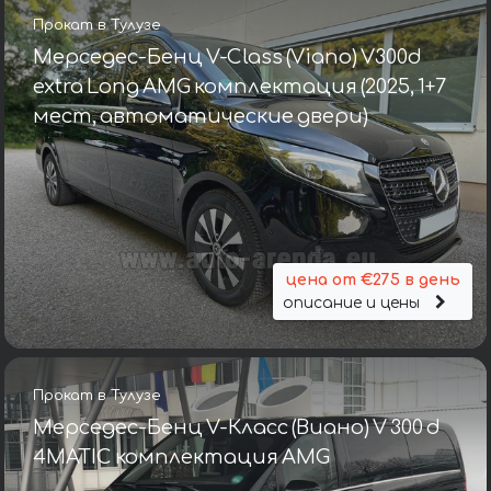
Прокат в Тулузе
Мерседес-Бенц V-Class (Viano) V300d
extra Long AMG комплектация (2025, 1+7
мест, автоматические двери)
цена от €275 в день
описание и цены
Прокат в Тулузе
Мерседес-Бенц V-Класс (Виано) V 300 d
4MATIC комплектация AMG