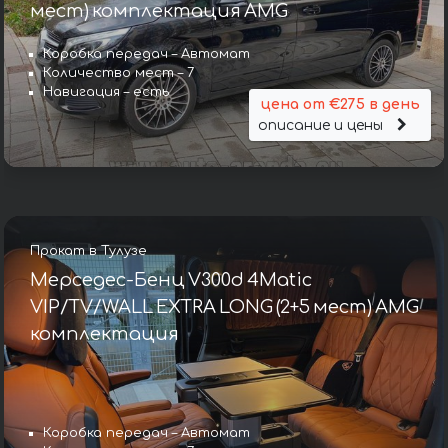
мест) комплектация AMG
Коробка передач – Автомат
Количество мест – 7
Навигация – есть
цена от €275 в день
описание и цены
Прокат в Тулузе
Мерседес-Бенц V300d 4Matic
VIP/TV/WALL EXTRA LONG (2+5 мест) AMG
комплектация
Коробка передач – Автомат