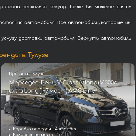
згона несколько секунд. Также Вы можете взять
остояния автомобиля. Все автомобили, которые мы
в услугу доставки автомобиля. Вернуть автомобиль
ренды в Тулузе
Прокат в Тулузе
Мерседес-Бенц V-Class (Viano) V 300d
extra Long (1+7 мест) AMG Line
Коробка передач – Автомат
Количество мест – 1+7