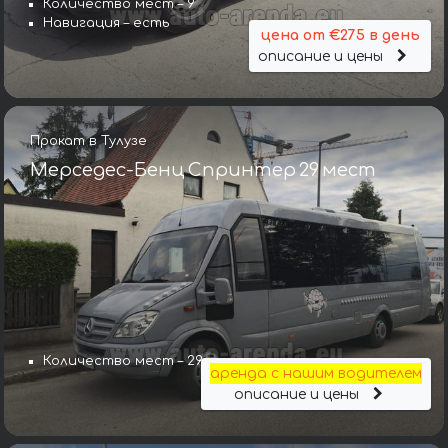
Количество мест – 9
Навигация – есть
цена от €275 в день
описание и цены
Прокат в Тулузе
Мерседес-Бенц Спринтер 29 мест
Количество мест – 29
аренда с нашим водителем
описание и цены