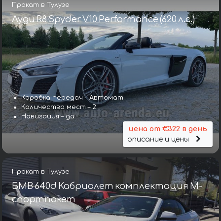
Прокат в Тулузе
Ауди R8 Spyder V10 Performance (620 л.с.)
Коробка передач – Автомат
Количество мест – 2
Навигация – да
цена от €322 в день
описание и цены
Прокат в Тулузе
БМВ 640d Кабриолет комплектация М-
спортпакет