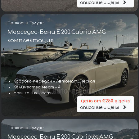
описание и цены
Прокат в Тулузе
Мерседес-Бенц E 200 Cabrio AMG
комплектация
Коробка передач – Автоматическая
Количество мест – 4
Навигация – есть
цена от €250 в день
описание и цены
Прокат в Тулузе
Мерседес-Бенц E 200 Cabriolet AMG