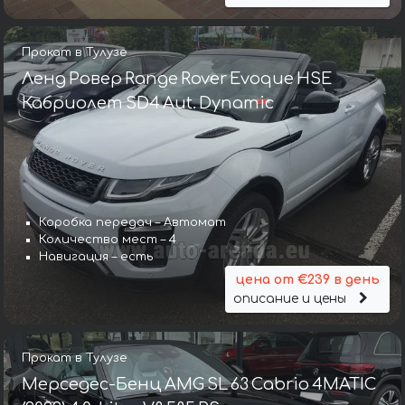
Прокат в Тулузе
Ленд Ровер Range Rover Evoque HSE
Кабриолет SD4 Aut. Dynamic
Коробка передач – Автомат
Количество мест – 4
Навигация – есть
цена от €239 в день
описание и цены
Прокат в Тулузе
Мерседес-Бенц AMG SL 63 Cabrio 4MATIC