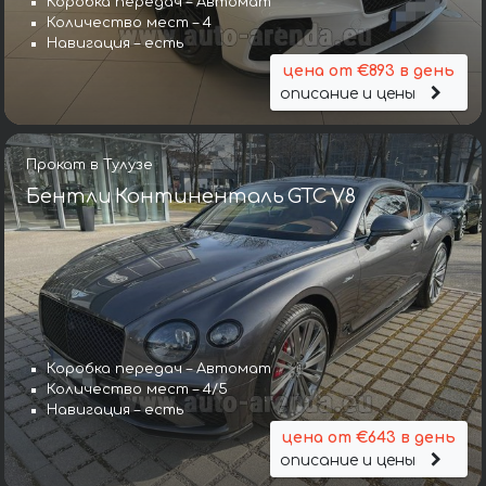
Коробка передач – Автомат
Количество мест – 4
Навигация – есть
цена от €893 в день
описание и цены
Прокат в Тулузе
Бентли Континенталь GTC V8
Коробка передач – Автомат
Количество мест – 4/5
Навигация – есть
цена от €643 в день
описание и цены