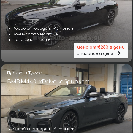
Коробка передач – Автомат
Количество мест – 4
Навигация – есть
цена от €233 в день
описание и цены
Прокат в Тулузе
БМВ M440i xDrive кабриолет
Коробка передач – Автомат