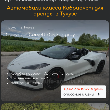
обратно также можно в аэропорту или ж/д вокзале.
Автомобили класса Кабриолет для
аренды в Тулузе
Прокат в Тулузе
Chevrolet Corvette C8 Stingray
Коробка передач – Автоматическая
Количество мест – 2
Навигация – есть
цена от €322 в день
описание и цены