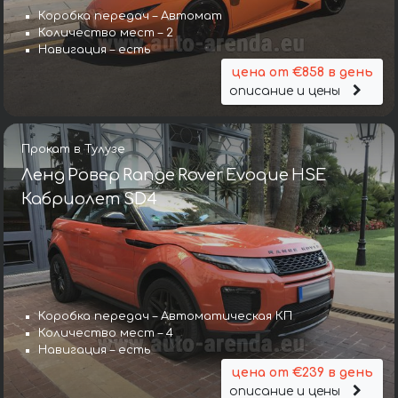
Коробка передач – Автомат
Количество мест – 2
Навигация – есть
цена от €858 в день
описание и цены
Прокат в Тулузе
Ленд Ровер Range Rover Evoque HSE
Кабриолет SD4
Коробка передач – Автоматическая КП
Количество мест – 4
Навигация – есть
цена от €239 в день
описание и цены