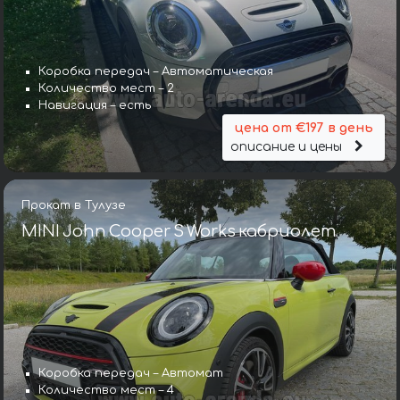
Коробка передач – Автоматическая
Количество мест – 2
Навигация – есть
цена от €197 в день
описание и цены
Прокат в Тулузе
MINI John Cooper S Works кабриолет
Коробка передач – Автомат
Количество мест – 4