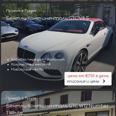
Прокат в Тулузе
Бентли Континенталь GTC V8 S
Коробка передач – Автомат
Количество мест – 4
Навигация – есть
цена от €750 в день
описание и цены
Прокат в Тулузе
Бентли Континенталь GTC W12 Number
1 White