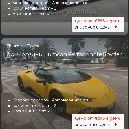
Коробка передач – Автоматическая
Количество мест – 2
Навигация – есть
цена от €893 в день
описание и цены
Прокат в Тулузе
Ламборгини Huracan Performante Spyder
Коробка передач – Автоматическая
Количество мест – 2
Навигация – есть
цена от €893 в день
описание и цены