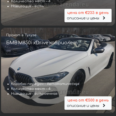
Количество мест – 4
Навигация – есть
цена от €233 в день
описание и цены
Прокат в Тулузе
БМВ M850i xDrive кабриолет
Коробка передач – Автоматическая
Коробка передач – Автоматическая КП
Количество мест – 4
Количество мест – 2
Навигация – встроенная
Навигация – да
цена от €500 в день
цена от €322 в день
описание и цены
описание и цены