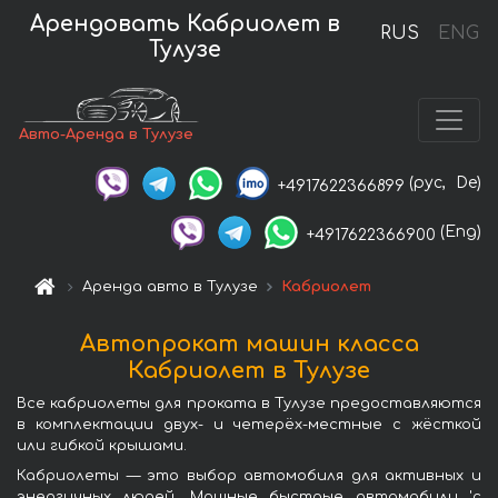
Арендовать Кабриолет в
RUS
ENG
Тулузе
Авто-Аренда в Тулузе
(рус,
De)
+4917622366899
(Eng)
+4917622366900
Аренда авто в Тулузе
Кабриолет
Автопрокат машин класса
Кабриолет в Тулузе
Все кабриолеты для проката в Тулузе предоставляются
в комплектации двух- и четерёх-местные с жёсткой
или гибкой крышами.
Кабриолеты — это выбор автомобиля для активных и
энергичных людей. Мощные быстрые автомобили 'с