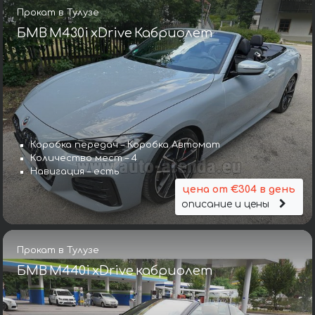
Прокат в Тулузе
БМВ M430i xDrive Кабриолет
Коробка передач – Коробка Автомат
Количество мест – 4
Навигация – есть
цена от €304 в день
описание и цены
Прокат в Тулузе
БМВ M440i xDrive кабриолет