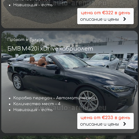
Навигация – есть
цена от €322 в день
описание и цены
Прокат в Тулузе
БМВ M420i xDrive кабриолет
Коробка передач – Автоматическая
Количество мест – 4
Навигация – есть
цена от €233 в день
описание и цены