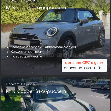
Прокат в Тулузе
MINI Cooper S кабриолет
Коробка передач – Автоматическая
Количество мест – 4
Навигация – есть
цена от €197 в день
описание и цены
Прокат в Тулузе
MINI Cooper S кабриолет