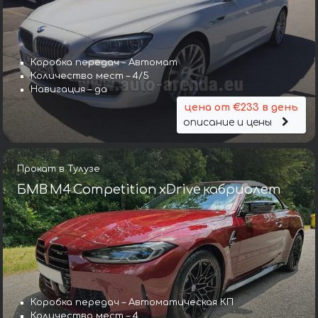
Коробка передач – Автомат
Количество мест – 4/5
Навигация – да
цена от €233 в день
описание и цены
Прокат в Тулузе
БМВ M4 Competition xDrive кабриолет
Коробка передач – Автоматическая КП
Количество мест – 4