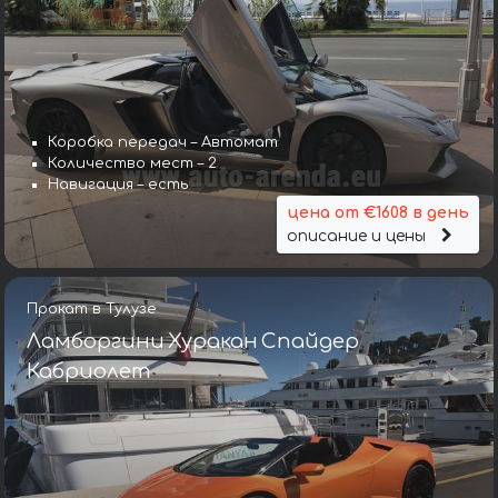
Коробка передач – Автомат
Количество мест – 2
Навигация – есть
цена от €1608 в день
описание и цены
Прокат в Тулузе
Ламборгини Хуракан Спайдер
Кабриолет