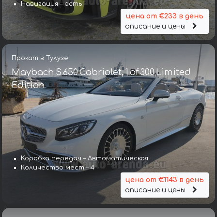
Навигация – есть
цена от €233 в день
описание и цены
Прокат в Тулузе
Maybach S 650 Cabriolet, 1 of 300 Limited
Edition
Коробка передач – Автоматическая
Количество мест – 4
цена от €1143 в день
описание и цены