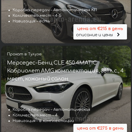
Коробка передач – Автоматическая КП
Количество мест – 4-5
Навигация – есть
цена от €215 в день
описание и цены
Прокат в Тулузе
Мерседес-Бенц CLE 450 4MATIC
Кабриолет AMG комплектация, 381 л.с., 4
мест, кожаный салон
Коробка передач – Автоматическая
Количество мест – 4
Навигация – в комплектации
цена от €275 в день