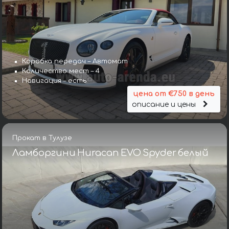
Коробка передач – Автомат
Количество мест – 4
Навигация – есть
цена от €750 в день
описание и цены
Прокат в Тулузе
Ламборгини Huracan EVO Spyder белый