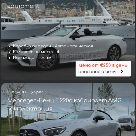
equipment
Коробка передач – Автоматическая
Количество мест – 4
Навигация – есть
цена от €250 в день
описание и цены
Прокат в Тулузе
Мерседес-Бенц E 220d кабриолет AMG
комплектация