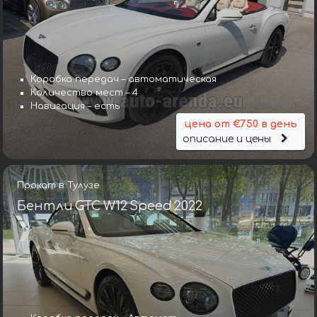
Коробка передач – автоматическая
Количество мест – 4
Навигация – есть
цена от €750 в день
описание и цены
Прокат в Тулузе
Бентли GTC W12 Speed 2022