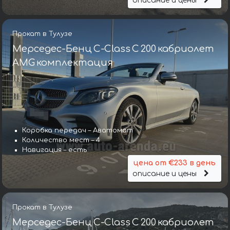
описание и цены
Прокат в Тулузе
Мерседес-Бенц C-Class C 200 кабриолет
AMG комплектация
Коробка передач – Аватомат
Количество мест – 4
Навигация – есть
цена от €233 в день
описание и цены
Прокат в Тулузе
Мерседес-Бенц C-Class C 200 кабриолет