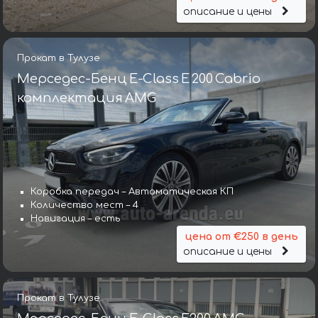
описание и цены
Прокат в Тулузе
Мерседес-Бенц E-Class E 200 Cabrio
комплектация AMG
Коробка передач – Автоматическая КП
Количество мест – 4
Навигация – есть
цена от €250 в день
описание и цены
Прокат в Тулузе