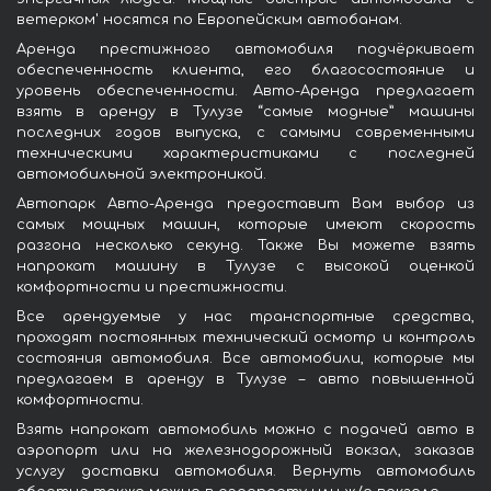
ветерком' носятся по Европейским автобанам.
Аренда престижного автомобиля подчёркивает
обеспеченность клиента, его благосостояние и
уровень обеспеченности. Авто-Аренда предлагает
взять в аренду в Тулузе “самые модные” машины
последних годов выпуска, с самыми современными
техническими характеристиками с последней
автомобильной электроникой.
Автопарк Авто-Аренда предоставит Вам выбор из
самых мощных машин, которые имеют скорость
разгона несколько секунд. Также Вы можете взять
напрокат машину в Тулузе с высокой оценкой
комфортности и престижности.
Все арендуемые у нас транспортные средства,
проходят постоянных технический осмотр и контроль
состояния автомобиля. Все автомобили, которые мы
предлагаем в аренду в Тулузе – авто повышенной
комфортности.
Взять напрокат автомобиль можно с подачей авто в
аэропорт или на железнодорожный вокзал, заказав
услугу доставки автомобиля. Вернуть автомобиль