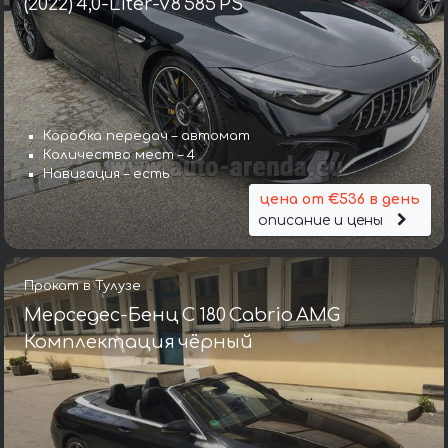
(2022) 4,0-Liter-V8 585 PS
Коробка передач – автомат
Количество мест – 4
Навигация – есть
цена от €536 в день
описание и цены
Прокат в Тулузе
Мерседес-Бенц C 180 Cabrio AMG
Комплектация чёрный