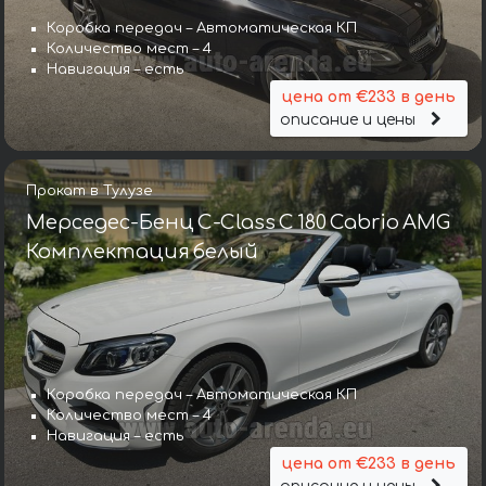
Коробка передач – Автоматическая КП
Количество мест – 4
Навигация – есть
цена от €233 в день
описание и цены
Прокат в Тулузе
Мерседес-Бенц C-Class C 180 Cabrio AMG
Комплектация белый
Коробка передач – Автоматическая КП
Количество мест – 4
Навигация – есть
цена от €233 в день