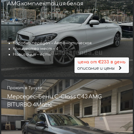
AMG комплектация белая
Коробка передач – Автоматическая
Количество мест – 4
Навигация – есть
цена от €233 в день
описание и цены
Прокат в Тулузе
Мерседес-Бенц C-Class C43 AMG
BITURBO 4Matic