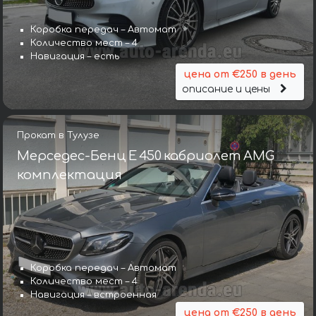
Коробка передач – Автомат
Количество мест – 4
Навигация – есть
цена от €250 в день
описание и цены
Прокат в Тулузе
Мерседес-Бенц E 450 кабриолет AMG
комплектация
Коробка передач – Автомат
Количество мест – 4
Навигация – встроенная
цена от €250 в день