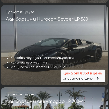
Прокат в Тулузе
Ламборгини Huracan Spyder LP 580
Коробка передач – Автоматическая
Количество мест – 2
Мощность двигателя – 580 л. с.
цена от €858 в день
описание и цены
Прокат в Тулузе
Ламборгини Авентадор LP 700-4