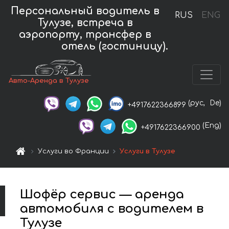
Персональный водитель в
RUS
ENG
Тулузе, встреча в
аэропорту, трансфер в
отель (гостиницу).
Авто-Аренда в Тулузе
(рус,
De)
+4917622366899
(Eng)
+4917622366900
Услуги во Франции
Услуги в Тулузе
Шофёр сервис — аренда
автомобиля с водителем в
Тулузе