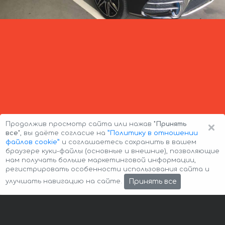
×
Продолжив просмотр сайта или нажав
"Принять
все"
, вы даёте согласие на
”Политику в отношении
файлов cookie”
и соглашаетесь сохранить в вашем
браузере куки-файлы (основные и внешние), позволяющие
нам получать больше маркетинговой информации,
регистрировать особенности использования сайта и
Авторские права © 2026 Авто-Аренда
Cookie Policy
Принять все
улучшать навигацию на сайте.
Политика конфиденциальности