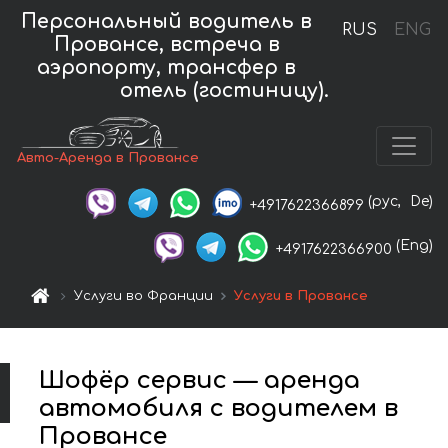
Персональный водитель в
RUS
ENG
Провансе, встреча в
аэропорту, трансфер в
отель (гостиницу).
Авто-Аренда в Провансе
(рус,
De)
+4917622366899
(Eng)
+4917622366900
Услуги во Франции
Услуги в Провансе
Шофёр сервис — аренда
автомобиля с водителем в
Провансе