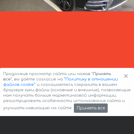
×
Продолжив просмотр сайта или нажав
"Принять
все"
, вы даёте согласие на
”Политику в отношении
файлов cookie”
и соглашаетесь сохранить в вашем
браузере куки-файлы (основные и внешние), позволяющие
нам получать больше маркетинговой информации,
регистрировать особенности использования сайта и
Авторские права © 2026 Авто-Аренда
Cookie Policy
Принять все
улучшать навигацию на сайте.
Политика конфиденциальности