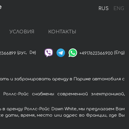
е
RUS
ENG
УСЛОВИЯ
КОНТАКТЫ
(рус,
De)
(Eng)
2366899
+4917622366900
зать и забронировать аренду в Париже автомобиля с
Роллс-Ройс снабжены современной электроникой,
в аренду Роллс-Ройс Dawn White, мы предлагаем Вам
е даты, время, место или адрес во Франции, где Вы