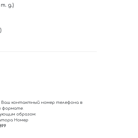
. д.)
)
 Ваш контактный номер телефона в
 формате.
ующим образом:
атора Номер
899