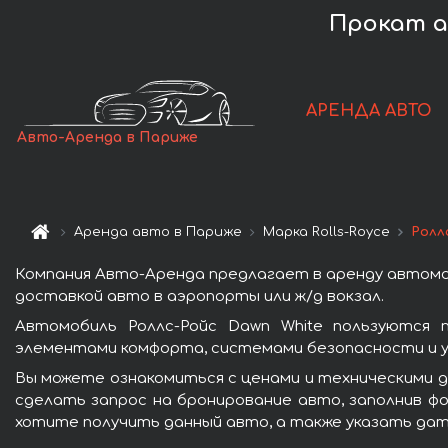
Прокат а
АРЕНДА АВТО
Авто-Аренда в Париже
Аренда авто в Париже
Марка Rolls-Royce
Ролл
Компания Авто-Аренда предлагает в аренду автомоб
доставкой авто в аэропорты или ж/д вокзал.
Автомобиль Роллс-Ройс Dawn White пользуются 
элементами комфорта, системами безопасности и у
Вы можете ознакомиться с ценами и техническими д
сделать запрос на бронирование авто, заполнив фо
хотите получить данный авто, а также указать дат