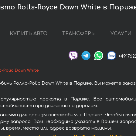
вто Rolls-Royce Dawn White в Париж
КУПИТЬ АВТО
ТРАНСФЕРЫ
УСЛУГИ
+491762
с-Ройс Dawn White
иль Роллс-Ройс Dawn White в Париже. Вы можете зака
популярностью проката в Париже. Все автомобили 
стойчивости при движении по дорогам.
анными для аренды автомобиля в Париже. Чтобы взять 
рму запроса. Вам необходимо указать в Вашем запрос
ы, время, место или адрес возврата машины.