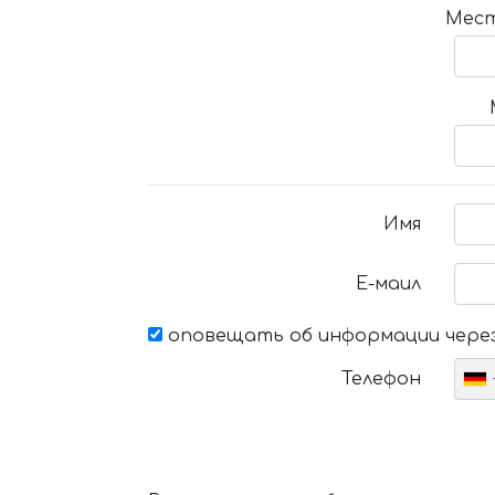
Мест
Имя
Е-маил
оповещать об информации через
Телефон