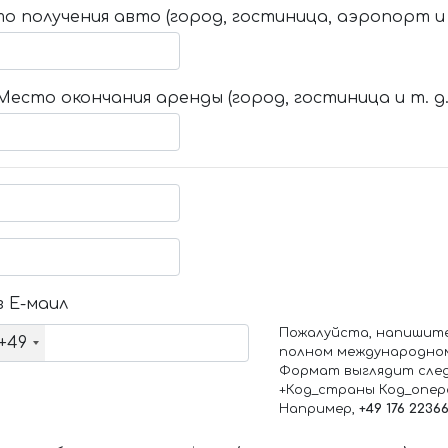
о получения авто (город, гостиница, аэропорт и т
Место окончания аренды (город, гостиница и т. д.
 Е-маил
Пожалуйста, напишит
+49
полном международно
Формат выглядит сле
+Код_страны Код_опе
Например,
+49 176 2236