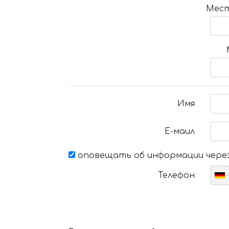
Мест
Имя
Е-маил
оповещать об информации через
Телефон