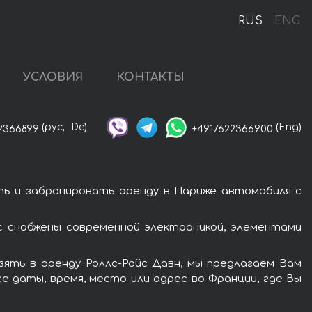
RUS
ENG
УСЛОВИЯ
КОНТАКТЫ
(рус,
De)
(Eng)
2366899
+4917622366900
ть и забронировать аренду в Париже автомобиля с
с снабжены современной электроникой, элементами
ять в аренду Роллс-Ройс Давн, мы предлагаем Вам
е даты, время, место или адрес во Франции, где Вы