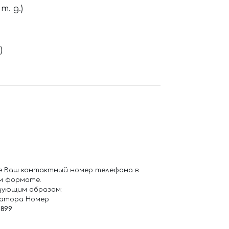
. д.)
)
е Ваш контактный номер телефона в
м формате.
дующим образом:
ратора Номер
6899