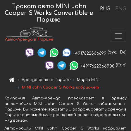
Прокат авто MINI John
RUS
ENG
Cooper S Works Convertible в
Париже
Авто-Аренда в Париже
(рус,
De)
+4917622366899
(Eng)
+4917622366900
Аренда авто в Париже
Марка MINI
MINI John Cooper S Works кабриолет
Компания Авто-Аренда предлагает в аренду
автомобиль MINI John Cooper S Works кабриолет в
Париже. Вы можете заказать и забронировать аренду в
Париже автомобиля с доставкой авто в аэропорты или
ж/д вокзал.
Автомобиль MINI John Cooper S Works кабриолет