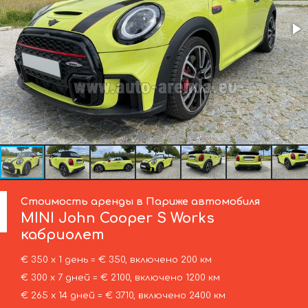
Стоимость аренды в Париже автомобиля
MINI
John Cooper S Works
кабриолет
€ 350 х 1 день = € 350, включено 200 км
€ 300 х 7 дней = € 2100, включено 1200 км
€ 265 х 14 дней = € 3710, включено 2400 км