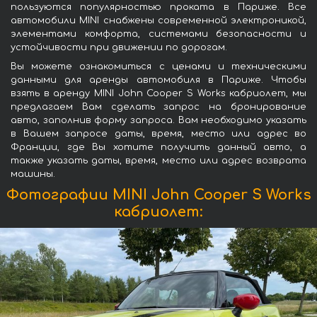
пользуются популярностью проката в Париже. Все
автомобили MINI снабжены современной электроникой,
элементами комфорта, системами безопасности и
устойчивости при движении по дорогам.
Вы можете ознакомиться с ценами и техническими
данными для аренды автомобиля в Париже. Чтобы
взять в аренду MINI John Cooper S Works кабриолет, мы
предлагаем Вам сделать запрос на бронирование
авто, заполнив форму запроса. Вам необходимо указать
в Вашем запросе даты, время, место или адрес во
Франции, где Вы хотите получить данный авто, а
также указать даты, время, место или адрес возврата
машины.
Фотографии MINI John Cooper S Works
кабриолет: