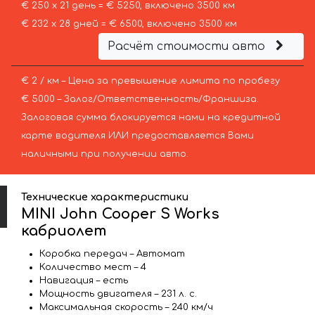
€ 250 х 21 день = € 5250, включено 3500 км
€ 232 х 28 дней = € 6500, включено 3500 км
Расчёт стоимости авто
€ 2 / км – Цена за превышение лимита по пробегу
€ 5000 – Залог/Ответственность/Франшиза.
Залоговая сумма блокируется нами на кредитной
карте водителя ИЛИ предоставляется Вами
наличными при получении авто.
Технические характеристики
MINI John Cooper S Works
кабриолет
Коробка передач – Автомат
Количество мест – 4
Навигация – есть
Мощность двигателя – 231 л. с.
Максимальная скорость – 240 км/ч