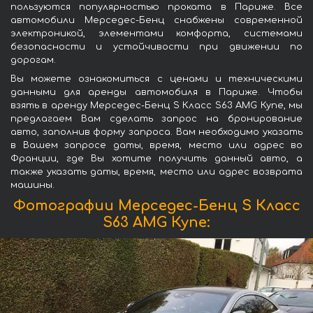
пользуются популярностью проката в Париже. Все
автомобили Мерседес-Бенц снабжены современной
электроникой, элементами комфорта, системами
безопасности и устойчивости при движении по
дорогам.
Вы можете ознакомиться с ценами и техническими
данными для аренды автомобиля в Париже. Чтобы
взять в аренду Мерседес-Бенц S Класс S63 AMG Купе, мы
предлагаем Вам сделать запрос на бронирование
авто, заполнив форму запроса. Вам необходимо указать
в Вашем запросе даты, время, место или адрес во
Франции, где Вы хотите получить данный авто, а
также указать даты, время, место или адрес возврата
машины.
Фотографии Мерседес-Бенц S Класс
S63 AMG Купе: