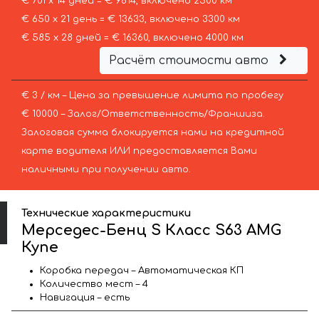
€ 701 х 14 дней = € 9814, включено 2500 км
€ 650 х 21 день = € 13633, включено 3300 км
€ 585 х 28 дней = € 16360, включено 4000 км
Расчёт стоимости авто
€ 3 / км – Цена за превышение лимита по пробегу
€ 10000 – Залог/Ответственность/Франшиза.
Залоговая сумма блокируется нами на кредитной
карте водителя ИЛИ предоставляется Вами
наличными при получении авто.
Технические характеристики
Мерседес-Бенц S Класс S63 AMG
Купе
Коробка передач – Автоматическая КП
Количество мест – 4
Навигация – есть