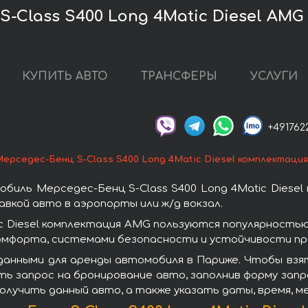
-Class S400 Long 4Matic Diesel AMG
КУПИТЬ АВТО
ТРАНСФЕРЫ
УСЛУГИ
+491762
Мерседес-Бенц S-Class S400 Long 4Matic Diesel комплектаци
биль Мерседес-Бенц S-Class S400 Long 4Matic Diesel
вкой авто в аэропорты или ж/д вокзал.
ic Diesel комплектация AMG пользуются популярность
омфорта, системами безопасности и устойчивости при
анными для аренды автомобиля в Париже. Чтобы взят
ть запрос на бронирование авто, заполнив форму запр
получить данный авто, а также указать даты, время, 