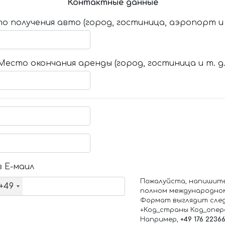
Контактные данные
о получения авто (город, гостиница, аэропорт и т
Место окончания аренды (город, гостиница и т. д.
 Е-маил
Пожалуйста, напишит
+49
полном международно
Формат выглядит сле
+Код_страны Код_опе
Например,
+49 176 2236