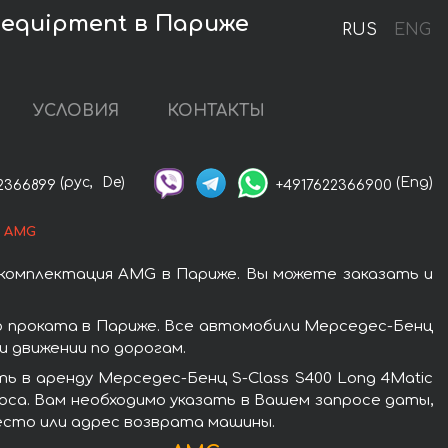
 equipment в Париже
RUS
ENG
УСЛОВИЯ
КОНТАКТЫ
(рус,
De)
(Eng)
2366899
+4917622366900
я AMG
 комплектация AMG в Париже. Вы можете заказать и
ю проката в Париже. Все автомобили Мерседес-Бенц
 движении по дорогам.
ь в аренду Мерседес-Бенц S-Class S400 Long 4Matic
оса. Вам необходимо указать в Вашем запросе даты,
место или адрес возврата машины.