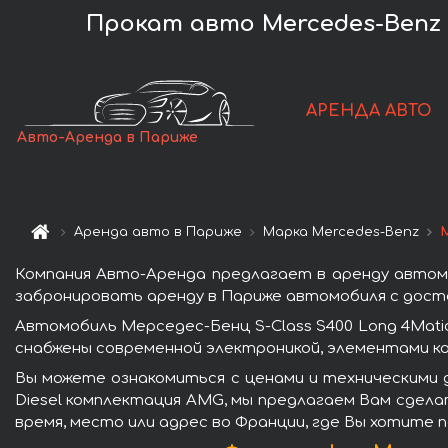
Прокат авто Mercedes-Benz S
АРЕНДА АВТО
Авто-Аренда в Париже
Аренда авто в Париже
Марка Mercedes-Benz
Компания Авто-Аренда предлагает в аренду автомо
забронировать аренду в Париже автомобиля с доста
Автомобиль Мерседес-Бенц S-Class S400 Long 4Mat
снабжены современной электроникой, элементами к
Вы можете ознакомиться с ценами и техническими д
Diesel комплектация AMG, мы предлагаем Вам сдела
время, место или адрес во Франции, где Вы хотите 