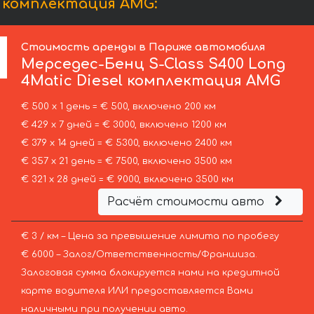
l комплектация AMG:
Стоимость аренды в Париже автомобиля
Мерседес-Бенц
S-Class S400 Long
4Matic Diesel комплектация AMG
€ 500 х 1 день = € 500, включено 200 км
€ 429 х 7 дней = € 3000, включено 1200 км
€ 379 х 14 дней = € 5300, включено 2400 км
€ 357 х 21 день = € 7500, включено 3500 км
€ 321 х 28 дней = € 9000, включено 3500 км
Расчёт стоимости авто
€ 3 / км – Цена за превышение лимита по пробегу
€ 6000 – Залог/Ответственность/Франшиза.
Залоговая сумма блокируется нами на кредитной
карте водителя ИЛИ предоставляется Вами
наличными при получении авто.