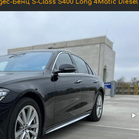
с-Бенц S-Class S400 Long 4Matic Diese