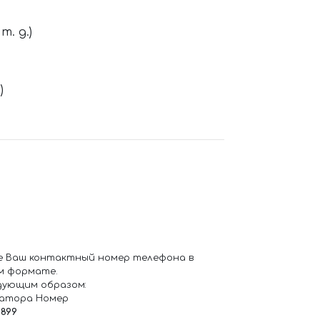
. д.)
)
е Ваш контактный номер телефона в
м формате.
дующим образом:
ратора Номер
6899