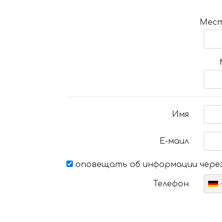
Мест
Имя
Е-маил
оповещать об информации через
Телефон