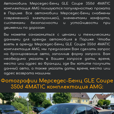
Автомобиль Мерседес-Бенц GLE Coupe 350d 4MATIC
комплектация AMG пользуются популярностью проката
в Париже. Все автомобили Мерседес-Бенц снабжены
современной электроникой, элементами комфорта,
системами безопасности и устойчивости при
движении по дорогам.
Вы можете ознакомиться с ценами и техническими
данными для аренды автомобиля в Париже. Чтобы
взять в аренду Мерседес-Бенц GLE Coupe 350d 4MATIC
комплектация AMG, мы предлагаем Вам сделать запрос
на бронирование авто, заполнив форму запроса. Вам
необходимо указать в Вашем запросе даты, время,
место или адрес во Франции, где Вы хотите получить
данный авто, а также указать даты, время, место или
адрес возврата машины.
Фотографии Мерседес-Бенц GLE Coupe
350d 4MATIC комплектация AMG: