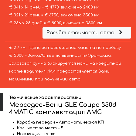
€ 341 х 14 дней = € 4770, включено 2400 км
€ 321 х 21 день = € 6750, включено 3500 км
€ 286 х 28 дней = € 8000, включено 3500 км
Расчёт стоимости авто
€ 2 / км – Цена за превышение лимита по пробегу
€ 5000 – Залог/Ответственность/Франшиза.
Залоговая сумма блокируется нами на кредитной
карте водителя ИЛИ предоставляется Вами
наличными при получении авто.
Технические характеристики
Мерседес-Бенц GLE Coupe 350d
4MATIC комплектация AMG
Коробка передач – Автоматическая КП
Количество мест – 5
Навигация – есть