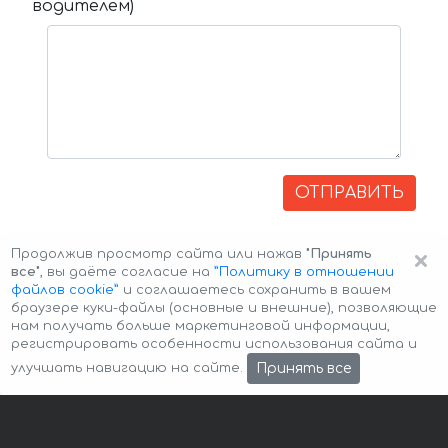
водителем)
ОТПРАВИТЬ
×
Продолжив просмотр сайта или нажав
"Принять
все"
, вы даёте согласие на
”Политику в отношении
файлов cookie”
и соглашаетесь сохранить в вашем
браузере куки-файлы (основные и внешние), позволяющие
нам получать больше маркетинговой информации,
регистрировать особенности использования сайта и
Авторские права © 2026 Авто-Аренда
Cookie Policy
Принять все
улучшать навигацию на сайте.
Политика конфиденциальности