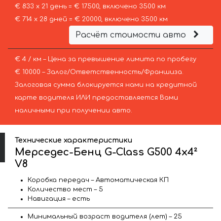
€ 833 х 21 день = € 17500, включено 3500 км
€ 714 х 28 дней = € 20000, включено 3500 км
Расчёт стоимости авто
€ 4 / км – Цена за превышение лимита по пробегу
€ 10000 – Залог/Ответственность/Франшиза.
Залоговая сумма блокируется нами на кредитной
карте водителя ИЛИ предоставляется Вами
наличными при получении авто.
Технические характеристики
Мерседес-Бенц G-Class G500 4x4²
V8
Коробка передач – Автоматическая КП
Количество мест – 5
Навигация – есть
Минимальный возраст водителя (лет) – 25