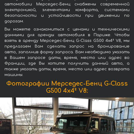
автомобили Мерседес-Бенц снабжены современной
электроникой, элементами комфорта, системами
безопасности и устойчивости при движении по
дорогам.
Вы можете ознакомиться с ценами и техническими
данными для аренды автомобиля в Париже. Чтобы
взять в аренду Мерседес-Бенц G-Class G500 4x4² V8, мы
предлагаем Вам сделать запрос на бронирование
авто, заполнив форму запроса. Вам необходимо указать
в Вашем запросе даты, время, место или адрес во
Франции, где Вы хотите получить данный авто, а
также указать даты, время, место или адрес возврата
машины.
Фотографии Мерседес-Бенц G-Class
G500 4x4² V8: