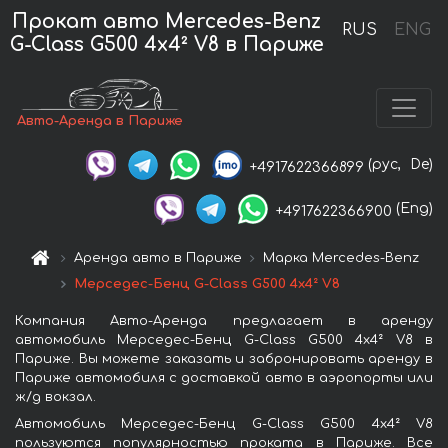
Прокат авто Mercedes-Benz
RUS
ENG
G-Class G500 4x4² V8 в Париже
Авто-Аренда в Париже
(рус,
De)
+4917622366899
(Eng)
+4917622366900
Аренда авто в Париже
Марка Mercedes-Benz
Мерседес-Бенц G-Class G500 4x4² V8
Компания Авто-Аренда предлагает в аренду
автомобиль Мерседес-Бенц G-Class G500 4x4² V8 в
Париже. Вы можете заказать и забронировать аренду в
Париже автомобиля с доставкой авто в аэропорты или
ж/д вокзал.
Автомобиль Мерседес-Бенц G-Class G500 4x4² V8
пользуются популярностью проката в Париже. Все