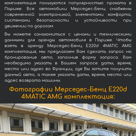
комплектация пользуются популярностью проката в
Париже. Все автомобили Мерседес-Бенц снабжены
современной электроникой, элементами комфорта,
системами безопасности и устойчивости при
движении по дорогам.
Вы можете ознакомиться с ценами и техническими
данными для аренды автомобиля в Париже. Чтобы
взять в аренду Мерседес-Бенц E220d 4MATIC AMG
комплектация, мы предлагаем Вам сделать запрос на
бронирование авто, заполнив форму запроса. Вам
необходимо указать в Вашем запросе даты, время,
место или адрес во Франции, где Вы хотите получить
данный авто, а также указать даты, время, место или
адрес возврата машины.
Фотографии Мерседес-Бенц E220d
4MATIC AMG комплектация: