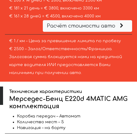
€ 200 х 14 дней = € 2800, включено 2500 км
€ 181 х 21 день = € 3800, включено 3300 км
€ 161 х 28 дней = € 4500, включено 4000 км
Расчёт стоимости авто
€ 1 / км – Цена за превышение лимита по пробегу
€ 2500 – Залог/Ответственность/Франшиза.
Залоговая сумма блокируется нами на кредитной
карте водителя ИЛИ предоставляется Вами
наличными при получении авто.
Технические характеристики
Мерседес-Бенц E220d 4MATIC AMG
комплектация
Коробка передач – Автомат
Количество мест – 5
Навигация – на борту