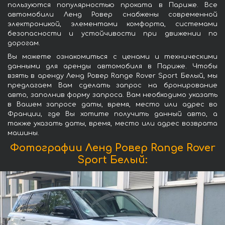
пользуются популярностью проката в Париже. Все
автомобили Ленд Ровер снабжены современной
электроникой, элементами комфорта, системами
безопасности и устойчивости при движении по
дорогам.
Вы можете ознакомиться с ценами и техническими
данными для аренды автомобиля в Париже. Чтобы
взять в аренду Ленд Ровер Range Rover Sport Белый, мы
предлагаем Вам сделать запрос на бронирование
авто, заполнив форму запроса. Вам необходимо указать
в Вашем запросе даты, время, место или адрес во
Франции, где Вы хотите получить данный авто, а
также указать даты, время, место или адрес возврата
машины.
Фотографии Ленд Ровер Range Rover
Sport Белый: