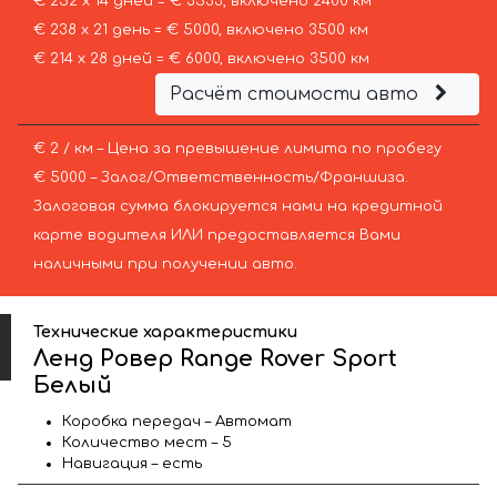
€ 252 х 14 дней = € 3533, включено 2400 км
€ 238 х 21 день = € 5000, включено 3500 км
€ 214 х 28 дней = € 6000, включено 3500 км
Расчёт стоимости авто
€ 2 / км – Цена за превышение лимита по пробегу
€ 5000 – Залог/Ответственность/Франшиза.
Залоговая сумма блокируется нами на кредитной
карте водителя ИЛИ предоставляется Вами
наличными при получении авто.
Технические характеристики
Ленд Ровер Range Rover Sport
Белый
Коробка передач – Автомат
Количество мест – 5
Навигация – есть