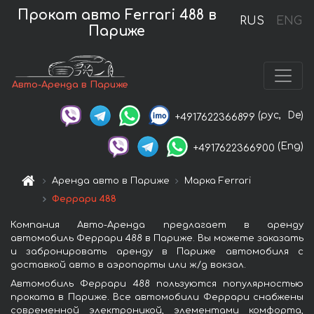
Прокат авто Ferrari 488 в
RUS
ENG
Париже
Авто-Аренда в Париже
(рус,
De)
+4917622366899
(Eng)
+4917622366900
Аренда авто в Париже
Марка Ferrari
Феррари 488
Компания Авто-Аренда предлагает в аренду
автомобиль Феррари 488 в Париже. Вы можете заказать
и забронировать аренду в Париже автомобиля с
доставкой авто в аэропорты или ж/д вокзал.
Автомобиль Феррари 488 пользуются популярностью
проката в Париже. Все автомобили Феррари снабжены
современной электроникой, элементами комфорта,