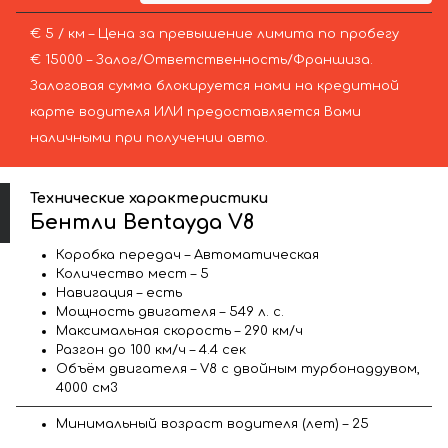
€ 5 / км – Цена за превышение лимита по пробегу
€ 15000 – Залог/Ответственность/Франшиза.
Залоговая сумма блокируется нами на кредитной
карте водителя ИЛИ предоставляется Вами
наличными при получении авто.
Технические характеристики
Бентли Bentayga V8
Коробка передач – Автоматическая
Количество мест – 5
Навигация – есть
Мощность двигателя – 549 л. с.
Максимальная скорость – 290 км/ч
Разгон до 100 км/ч – 4.4 сек
Объём двигателя – V8 с двойным турбонаддувом,
4000 см3
Минимальный возраст водителя (лет) – 25