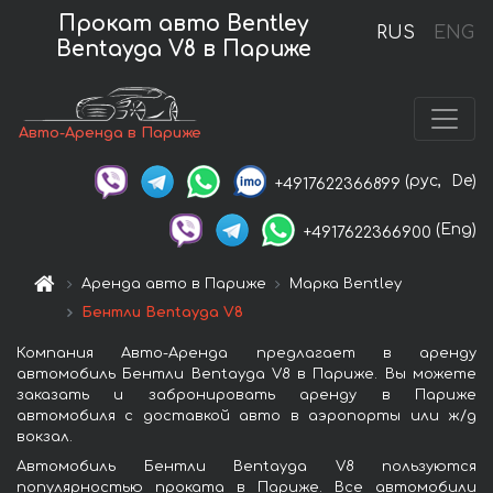
Прокат авто Bentley
RUS
ENG
Bentayga V8 в Париже
Авто-Аренда в Париже
(рус,
De)
+4917622366899
(Eng)
+4917622366900
Аренда авто в Париже
Марка Bentley
Бентли Bentayga V8
Компания Авто-Аренда предлагает в аренду
автомобиль Бентли Bentayga V8 в Париже. Вы можете
заказать и забронировать аренду в Париже
автомобиля с доставкой авто в аэропорты или ж/д
вокзал.
Автомобиль Бентли Bentayga V8 пользуются
популярностью проката в Париже. Все автомобили