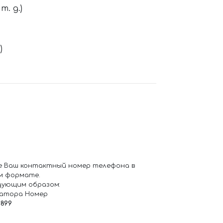
. д.)
)
е Ваш контактный номер телефона в
м формате.
дующим образом:
ратора Номер
6899