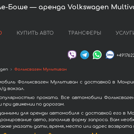
е-Боше — аренда Volkswagen Multiv
О
КУПИТЬ АВТО
ТРАНСФЕРЫ
УСЛУГ
+491762
agen
Фольксваген Мультиван
мобиль Фольксваген Мультиван с доставкой в Монри
/д вокзал.
опулярностью проката. Все автомобили Фольксваген
при движении по дорогам.
данными для аренды автомобиля с доставкой его в М
ронирование авто, заполнив форму запроса. Вам необ
также указать даты, время, место или адрес возврата