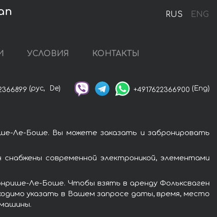
an
RUS
ENG
И
УСЛОВИЯ
КОНТАКТЫ
(рус,
De)
(Eng)
2366899
+4917622366900
ше-Ле-Боше. Вы можете заказать и забронировать
 снабжены современной электроникой, элементами
онрише-Ле-Боше. Чтобы взять в аренду Фольксваген
ходимо указать в Вашем запросе даты, время, место
 машины.