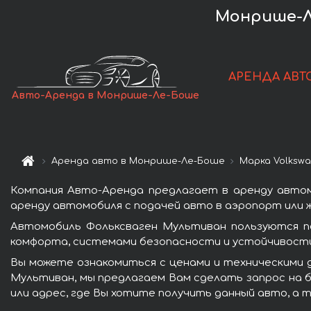
Монрише-Л
АРЕНДА АВТ
Авто-Аренда в Монрише-Ле-Боше
Аренда авто в Монрише-Ле-Боше
Марка Volksw
Компания Авто-Аренда предлагает в аренду авто
аренду автомобиля с подачей авто в аэропорт или ж
Автомобиль Фольксваген Мультиван пользуются п
комфорта, системами безопасности и устойчивости 
Вы можете ознакомиться с ценами и техническими 
Мультиван, мы предлагаем Вам сделать запрос на б
или адрес, где Вы хотите получить данный авто, а 