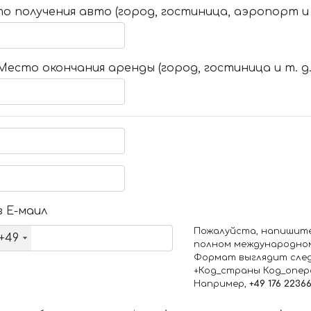
о получения авто (город, гостиница, аэропорт и т
Место окончания аренды (город, гостиница и т. д.
 Е-маил
Пожалуйста, напишит
+49
полном международно
Формат выглядит сле
+Код_страны Код_опе
Например,
+49 176 2236