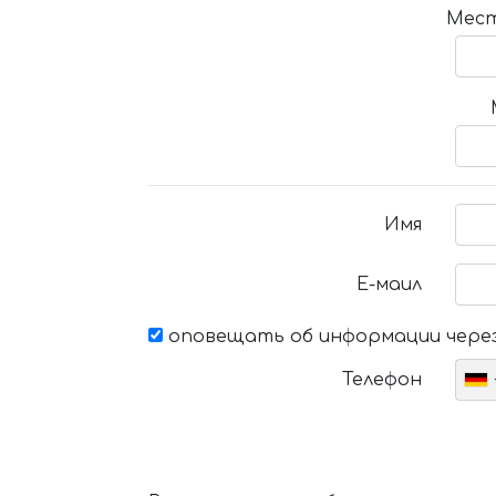
Мест
Имя
Е-маил
оповещать об информации через
Телефон