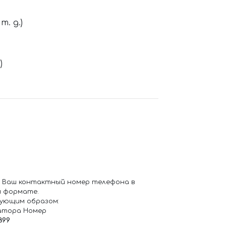
. д.)
)
 Ваш контактный номер телефона в
 формате.
ующим образом:
атора Номер
899