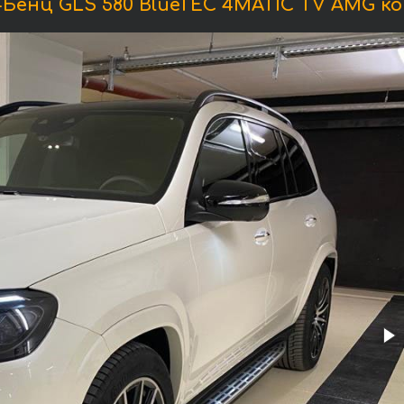
енц GLS 580 BlueTEC 4MATIC TV AMG ко