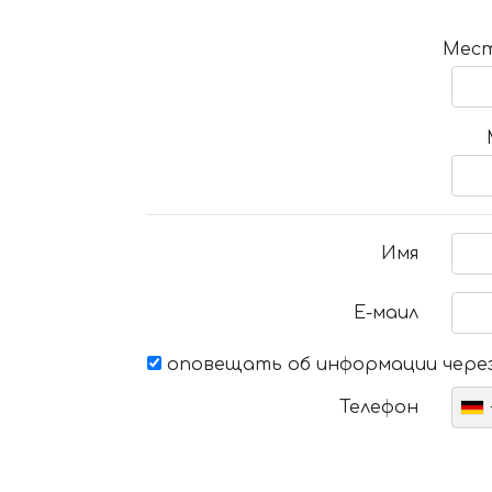
Мест
Имя
Е-маил
оповещать об информации через
Телефон