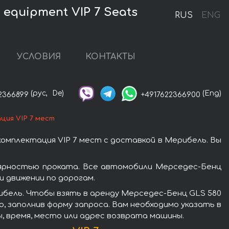
equipment VIP 7 Seats
RUS
ENG
УСЛОВИЯ
КОНТАКТЫ
(рус,
De)
(Eng)
2366899
+4917622366900
ция VIP 7 мест
омплектация VIP 7 мест с доставкой в Мерибель. Вы
лярностью проката. Все автомобили Мерседес-Бенц
 движении по дорогам.
ибель. Чтобы взять в аренду Мерседес-Бенц GLS 580
, заполнив форму запроса. Вам необходимо указать в
, время, место или адрес возврата машины.