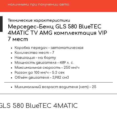
наличными при получении авто.
Технические характеристики
Мерседес-Бенц GLS 580 BlueTEC
4MATIC TV AMG комплектация VIP
7 мест
Коробка передач – автоматическая
Количество мест – 7
Навигация – на борту
Мощность двигателя – 489 л. с.
Максимальная скорость – 250 км/ч
Разгон до 100 км/ч – 5.3 сек
Объём двигателя – 3,982 см3
Минимальный возраст водителя (лет) – 25
LS 580 BlueTEC 4MATIC