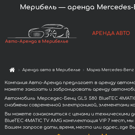
Мерибель — аренда Mercedes-B
АРЕНДА АВТО
Авто-Аренда в Мерибелье
Аренда авто в Мерибелье
Марка Mercedes-Benz
Компания Авто-Аренда предлагает в аренду автомоб
можете заказать и забронировать аренду автомобил
Автомобиль Мерседес-Бенц GLS 580 BlueTEC 4MATI
снабжены современной электроникой, элементами к
Вы можете ознакомиться с ценами и техническими д
BlueTEC 4MATIC TV AMG комплектация VIP 7 мест, мы
Вашем запросе даты, время, место или адрес, где В