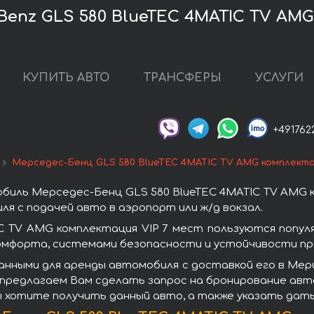
enz GLS 580 BlueTEC 4MATIC TV AMG 
КУПИТЬ АВТО
ТРАНСФЕРЫ
УСЛУГИ
+491762
Мерседес-Бенц GLS 580 BlueTEC 4MATIC TV AMG комплекта
иль Мерседес-Бенц GLS 580 BlueTEC 4MATIC TV AMG к
я с подачей авто в аэропорт или ж/д вокзал.
C TV AMG комплектация VIP 7 мест пользуются попу
омфорта, системами безопасности и устойчивости при
анными для аренды автомобиля с доставкой его в Мер
 предлагаем Вам сделать запрос на бронирование авто
ы хотите получить данный авто, а также указать даты