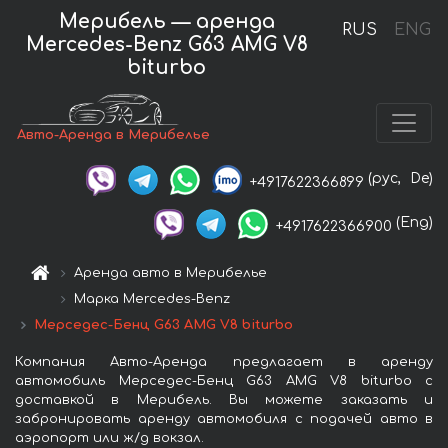
Мерибель — аренда
RUS
ENG
Mercedes-Benz G63 AMG V8
biturbo
Авто-Аренда в Мерибелье
(рус,
De)
+4917622366899
(Eng)
+4917622366900
Аренда авто в Мерибелье
Марка Mercedes-Benz
Мерседес-Бенц G63 AMG V8 biturbo
Компания Авто-Аренда предлагает в аренду
автомобиль Мерседес-Бенц G63 AMG V8 biturbo с
доставкой в Мерибель. Вы можете заказать и
забронировать аренду автомобиля с подачей авто в
аэропорт или ж/д вокзал.