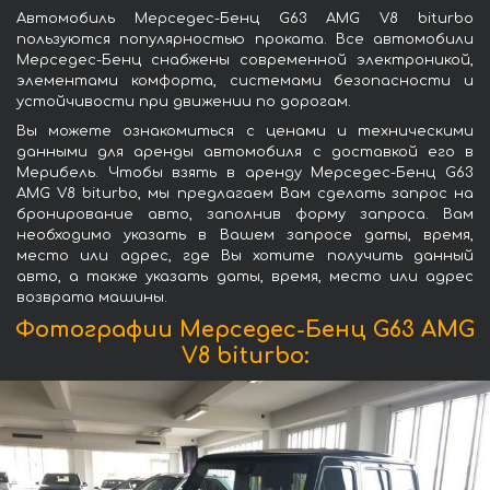
Автомобиль Мерседес-Бенц G63 AMG V8 biturbo
пользуются популярностью проката. Все автомобили
Мерседес-Бенц снабжены современной электроникой,
элементами комфорта, системами безопасности и
устойчивости при движении по дорогам.
Вы можете ознакомиться с ценами и техническими
данными для аренды автомобиля с доставкой его в
Мерибель. Чтобы взять в аренду Мерседес-Бенц G63
AMG V8 biturbo, мы предлагаем Вам сделать запрос на
бронирование авто, заполнив форму запроса. Вам
необходимо указать в Вашем запросе даты, время,
место или адрес, где Вы хотите получить данный
авто, а также указать даты, время, место или адрес
возврата машины.
Фотографии Мерседес-Бенц G63 AMG
V8 biturbo: