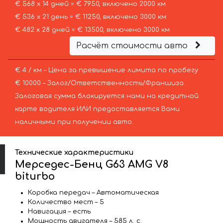
€ 568 х 14 дней = € 7950, включено 2000 км
€ 536 х 21 день = € 11250, включено 3000 км
€ 482 х 28 дней = € 13500, включено 3000 км
Расчёт стоимости авто
€ 4 / км – Цена за превышение лимита по пробегу
€ 10000 – Залог/Ответственность/Франшиза.
Залоговая сумма блокируется нами на кредитной
карте водителя ИЛИ предоставляется Вами
наличными при получении авто.
Технические характеристики
Мерседес-Бенц G63 AMG V8
biturbo
Коробка передач – Автоматическая
Количество мест – 5
Навигация – есть
Мощность двигателя – 585 л. с.