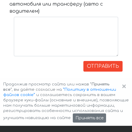
автомобиля или трансферу (авто с
водителем)
ОТПРАВИТЬ
×
Продолжив просмотр сайта или нажав
"Принять
все"
, вы даёте согласие на
”Политику в отношении
файлов cookie”
и соглашаетесь сохранить в вашем
браузере куки-файлы (основные и внешние), позволяющие
нам получать больше маркетинговой информации,
регистрировать особенности использования сайта и
Авторские права © 2026 Авто-Аренда
Cookie Policy
Принять все
улучшать навигацию на сайте.