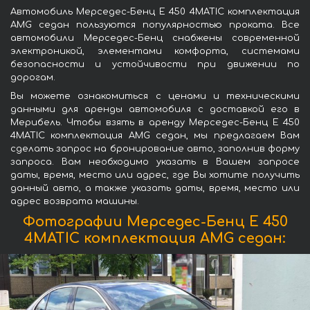
Автомобиль Мерседес-Бенц E 450 4MATIC комплектация
AMG седан пользуются популярностью проката. Все
автомобили Мерседес-Бенц снабжены современной
электроникой, элементами комфорта, системами
безопасности и устойчивости при движении по
дорогам.
Вы можете ознакомиться с ценами и техническими
данными для аренды автомобиля с доставкой его в
Мерибель. Чтобы взять в аренду Мерседес-Бенц E 450
4MATIC комплектация AMG седан, мы предлагаем Вам
сделать запрос на бронирование авто, заполнив форму
запроса. Вам необходимо указать в Вашем запросе
даты, время, место или адрес, где Вы хотите получить
данный авто, а также указать даты, время, место или
адрес возврата машины.
Фотографии Мерседес-Бенц E 450
4MATIC комплектация AMG седан: