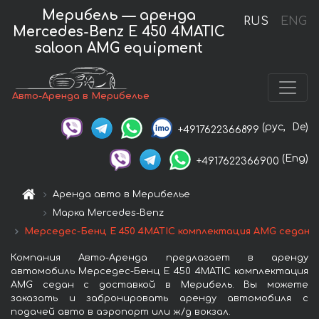
Мерибель — аренда
RUS
ENG
Mercedes-Benz E 450 4MATIC
saloon AMG equipment
Авто-Аренда в Мерибелье
(рус,
De)
+4917622366899
(Eng)
+4917622366900
Аренда авто в Мерибелье
Марка Mercedes-Benz
Мерседес-Бенц E 450 4MATIC комплектация AMG седан
Компания Авто-Аренда предлагает в аренду
автомобиль Мерседес-Бенц E 450 4MATIC комплектация
AMG седан с доставкой в Мерибель. Вы можете
заказать и забронировать аренду автомобиля с
подачей авто в аэропорт или ж/д вокзал.