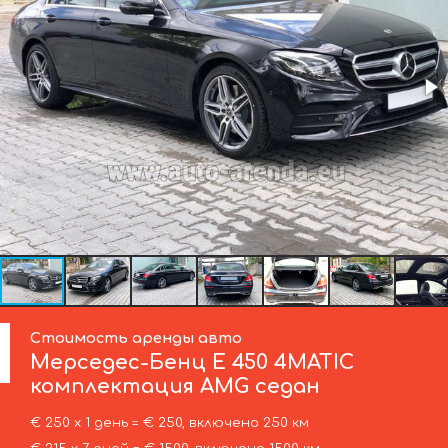
Стоимость аренды авто
Мерседес-Бенц
E 450 4MATIC
комплектация AMG седан
€ 250 х 1 день = € 250, включено 250 км