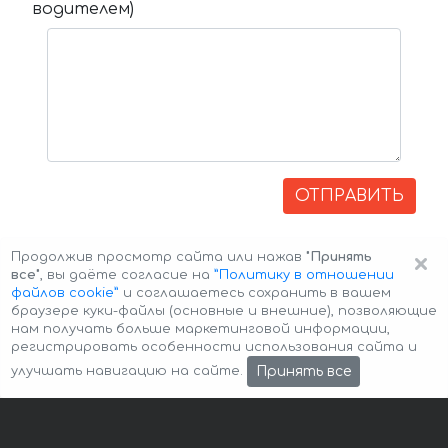
водителем)
ОТПРАВИТЬ
×
Продолжив просмотр сайта или нажав
"Принять
все"
, вы даёте согласие на
”Политику в отношении
файлов cookie”
и соглашаетесь сохранить в вашем
браузере куки-файлы (основные и внешние), позволяющие
нам получать больше маркетинговой информации,
регистрировать особенности использования сайта и
Авторские права © 2026 Авто-Аренда
Cookie Policy
Принять все
улучшать навигацию на сайте.
Политика конфиденциальности