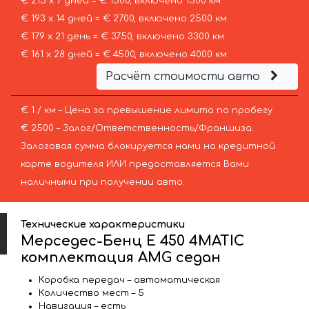
€ 215 х 7 дней = € 1500, включено 1500 км
€ 193 х 14 дней = € 2700, включено 2500 км
€ 179 х 21 день = € 3750, включено 3300 км
€ 161 х 28 дней = € 4500, включено 4000 км
Расчёт стоимости авто
€ 1 / км – Цена за превышение лимита по пробегу
€ 2500 – Залог/Ответственность/Франшиза.
Залоговая сумма блокируется нами на кредитной
карте водителя ИЛИ предоставляется Вами
наличными при получении авто.
Технические характеристики
Мерседес-Бенц E 450 4MATIC
комплектация AMG седан
Коробка передач – автоматическая
Количество мест – 5
Навигация – есть