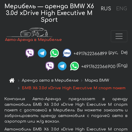
Мерибель — аренда BMW X6
RUS
ENG
3.0d xDrive High Executive M
Sport
Авто-Аренда в Мерибелье
(рус,
De)
+4917622366899
(Eng)
+4917622366900
Аренда авто в Мерибелье
Марка BMW
БМВ X6 3.0d xDrive High Executive M спорт пакет
Компания Авто-Аренда предлагает в аренду
автомобиль БМВ X6 3.0d xDrive High Executive M спорт
пакет с доставкой в Мерибель. Вы можете заказать и
забронировать аренду автомобиля с подачей авто в
аэропорт или ж/д вокзал.
Автомобиль БМВ X6 3.0d xDrive High Executive M спорт