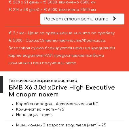
€ 238 х 21 день = € 5000, включено 3500 км
€ 214 х 28 дней = € 6000, включено 3500 км
Расчёт стоимости авто
€ 2 / км – Цена за превышение лимита по пробегу
€ 5000 – Залог/Ответственность/Франшиза.
Залоговая сумма блокируется нами на кредитной
карте водителя ИЛИ предоставляется Вами
наличными при получении авто.
Технические характеристики
БМВ X6 3.0d xDrive High Executive
M спорт пакет
Коробка передач – Автоматическая КП
Количество мест – 4/5
Навигация – есть
Минимальный возраст водителя (лет) – 25