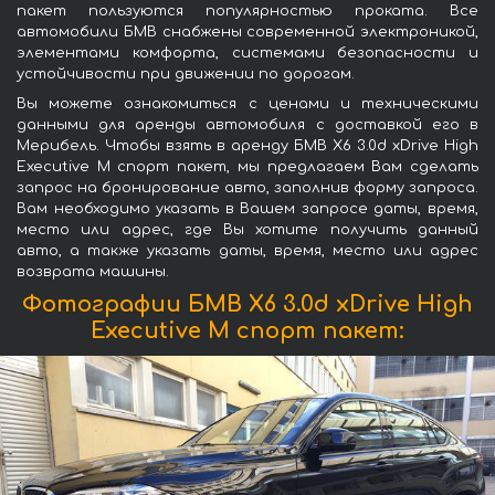
пакет пользуются популярностью проката. Все
автомобили БМВ снабжены современной электроникой,
элементами комфорта, системами безопасности и
устойчивости при движении по дорогам.
Вы можете ознакомиться с ценами и техническими
данными для аренды автомобиля с доставкой его в
Мерибель. Чтобы взять в аренду БМВ X6 3.0d xDrive High
Executive M спорт пакет, мы предлагаем Вам сделать
запрос на бронирование авто, заполнив форму запроса.
Вам необходимо указать в Вашем запросе даты, время,
место или адрес, где Вы хотите получить данный
авто, а также указать даты, время, место или адрес
возврата машины.
Фотографии БМВ X6 3.0d xDrive High
Executive M спорт пакет: