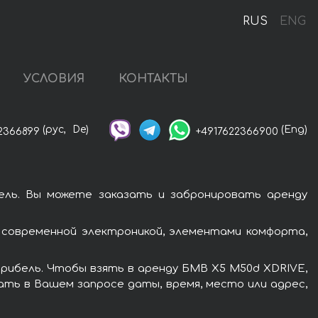
RUS
ENG
УСЛОВИЯ
КОНТАКТЫ
(рус,
De)
(Eng)
2366899
+4917622366900
ль. Вы можете заказать и забронировать аренду
современной электроникой, элементами комфорта,
рибель. Чтобы взять в аренду БМВ X5 M50d XDRIVE,
ать в Вашем запросе даты, время, место или адрес,