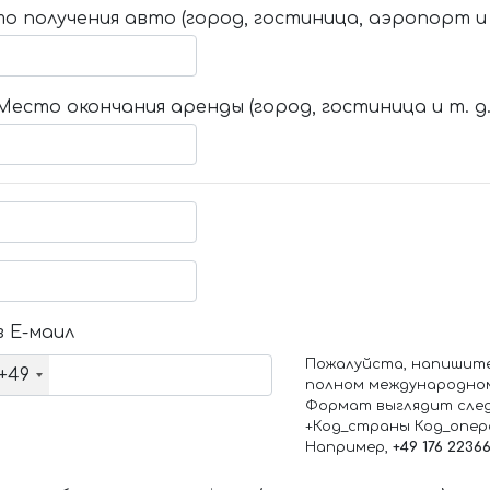
о получения авто (город, гостиница, аэропорт и т
Место окончания аренды (город, гостиница и т. д.
 Е-маил
Пожалуйста, напишит
+49
полном международно
Формат выглядит сле
+Код_страны Код_опе
Например,
+49 176 2236