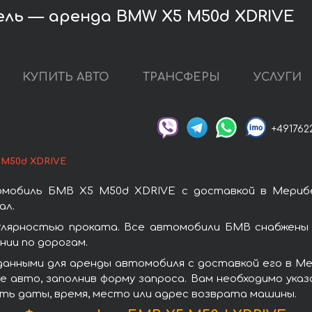
ль — аренда BMW X5 M50d XDRIVE
КУПИТЬ АВТО
ТРАНСФЕРЫ
УСЛУГИ
+491762
 M50d XDRIVE
омобиль БМВ X5 M50d XDRIVE с доставкой в Мерибе
ал.
лярностью проката. Все автомобили БМВ снабжены 
ии по дорогам.
данными для аренды автомобиля с доставкой его в Ме
 авто, заполнив форму запроса. Вам необходимо указ
ать даты, время, место или адрес возврата машины.