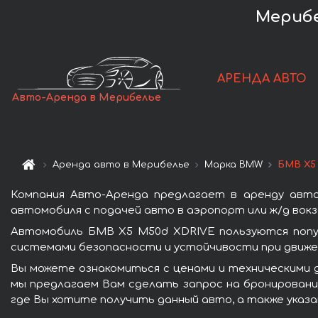
Мерибе
АРЕНДА АВТО
Авто-Аренда в Мерибелье
Аренда авто в Мерибелье
Марка BMW
БМВ X5
Компания Авто-Аренда предлагает в аренду авт
автомобиля с подачей авто в аэропорт или ж/д вокз
Автомобиль БМВ X5 M50d XDRIVE пользуются попу
системами безопасности и устойчивости при движен
Вы можете ознакомиться с ценами и техническими 
мы предлагаем Вам сделать запрос на бронирование
где Вы хотите получить данный авто, а также указ