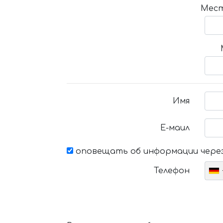
Мест
Имя
Е-маил
оповещать об информации через
Телефон