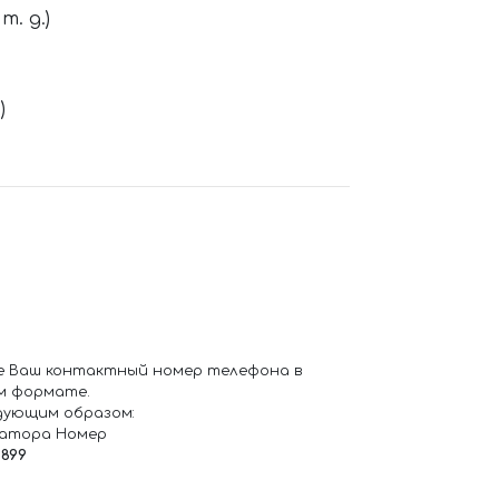
. д.)
)
е Ваш контактный номер телефона в
м формате.
дующим образом:
ратора Номер
6899