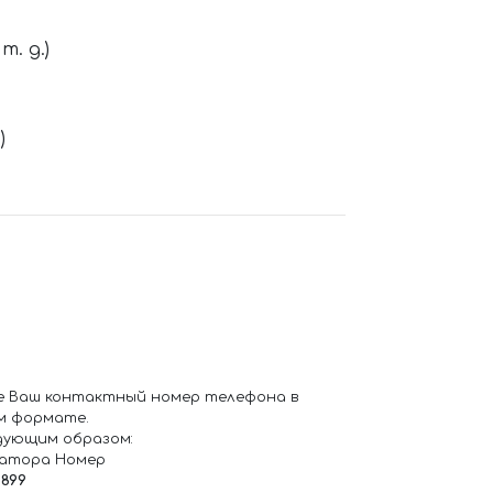
. д.)
)
е Ваш контактный номер телефона в
м формате.
дующим образом:
ратора Номер
6899