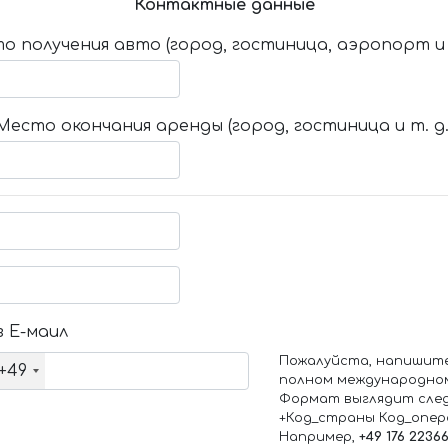
Контактные данные
о получения авто (город, гостиница, аэропорт и т
Место окончания аренды (город, гостиница и т. д.
 Е-маил
Пожалуйста, напишит
+49
полном международно
Формат выглядит сле
+Код_страны Код_опе
Например,
+49 176 2236