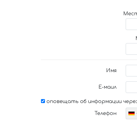
Мест
Имя
Е-маил
оповещать об информации через
Телефон