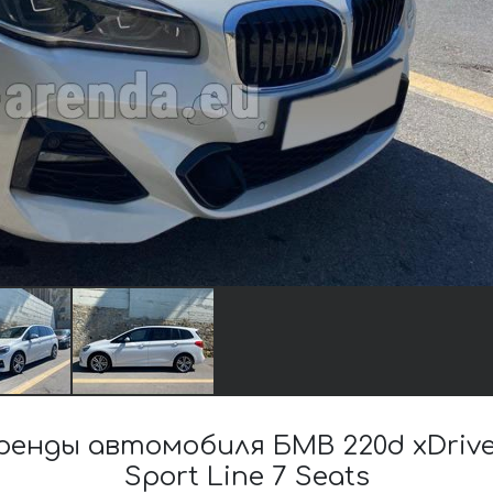
нды автомобиля БМВ 220d xDrive 
Sport Line 7 Seats