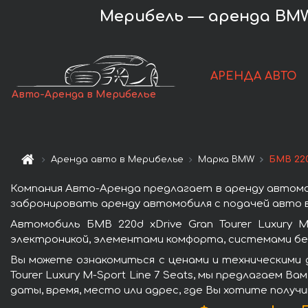
Мерибель — аренда BMW 2
АРЕНДА АВТО
Авто-Аренда в Мерибелье
Аренда авто в Мерибелье
Марка BMW
БМВ 220
Компания Авто-Аренда предлагает в аренду автомобил
забронировать аренду автомобиля с подачей авто в
Автомобиль БМВ 220d xDrive Gran Tourer Luxury 
электроникой, элементами комфорта, системами бе
Вы можете ознакомиться с ценами и техническими д
Tourer Luxury M-Sport Line 7 Seats, мы предлагаем 
даты, время, место или адрес, где Вы хотите получ