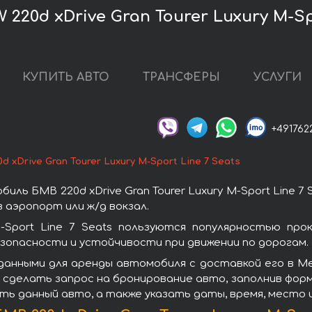
20d xDrive Gran Tourer Luxury M-Spo
КУПИТЬ АВТО
ТРАНСФЕРЫ
УСЛУГИ
+491762
d xDrive Gran Tourer Luxury M-Sport Line 7 Seats
ь БМВ 220d xDrive Gran Tourer Luxury M-Sport Line 7
 аэропорт или ж/д вокзал.
M-Sport Line 7 Seats пользуются популярностью п
зопасности и устойчивости при движении по дорогам.
анными для аренды автомобиля с доставкой его в Ме
Вам сделать запрос на бронирование авто, заполнив фо
ить данный авто, а также указать даты, время, место