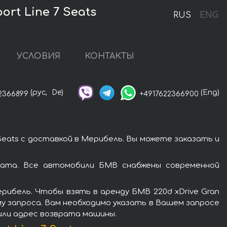
rt Line 7 Seats
RUS
ENG
УСЛОВИЯ
КОНТАКТЫ
(рус,
De)
(Eng)
2366899
+4917622366900
 Seats с доставкой в Мерибель. Вы можете заказать и
роката. Все автомобили БМВ снабжены современной
рибель. Чтобы взять в аренду БМВ 220d xDrive Gran
рму запроса. Вам необходимо указать в Вашем запросе
 или адрес возврата машины.