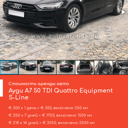
Стоимость аренды авто
Ауди
A7 50 TDI Quattro Equipment
S-Line
€ 300 х 1 день = € 300, включено 250 км
€ 250 х 7 дней = € 1750, включено 1500 км
€ 218 х 14 дней = € 3050, включено 2500 км