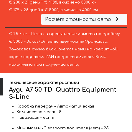
€ 200 х 21 день = € 4188, включено 3300 км
€ 179 х 28 дней = € 5000, включено 4000 км
Расчёт стоимости авто
€ 1.5 / км – Цена за превышение лимита по пробегу
€ 3000 – Залог/Ответственность/Франшиза.
Залоговая сумма блокируется нами на кредитной
карте водителя ИЛИ предоставляется Вами
наличными при получении авто.
Технические характеристики
Ауди A7 50 TDI Quattro Equipment
S-Line
Коробка передач – Автоматическая
Количество мест – 5
Навигация – есть
Минимальный возраст водителя (лет) – 25