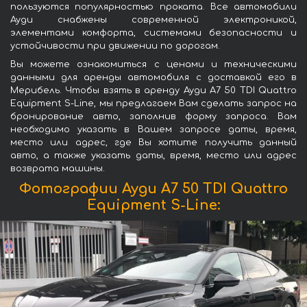
пользуются популярностью проката. Все автомобили
Ауди снабжены современной электроникой,
элементами комфорта, системами безопасности и
устойчивости при движении по дорогам.
Вы можете ознакомиться с ценами и техническими
данными для аренды автомобиля с доставкой его в
Мерибель. Чтобы взять в аренду Ауди A7 50 TDI Quattro
Equipment S-Line, мы предлагаем Вам сделать запрос на
бронирование авто, заполнив форму запроса. Вам
необходимо указать в Вашем запросе даты, время,
место или адрес, где Вы хотите получить данный
авто, а также указать даты, время, место или адрес
возврата машины.
Фотографии Ауди A7 50 TDI Quattro
Equipment S-Line: