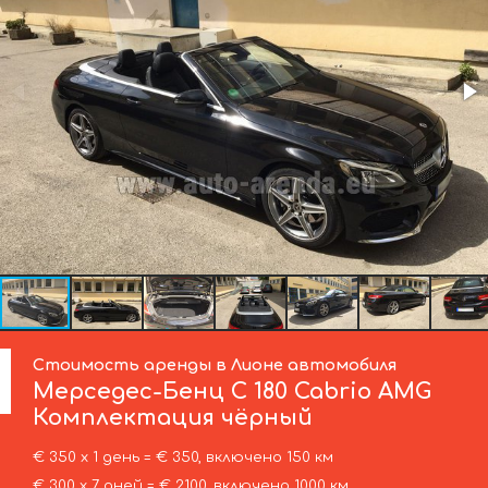
Стоимость аренды в Лионе автомобиля
Мерседес-Бенц
C 180 Cabrio AMG
Комплектация чёрный
€ 350 х 1 день = € 350, включено 150 км
€ 300 х 7 дней = € 2100, включено 1000 км