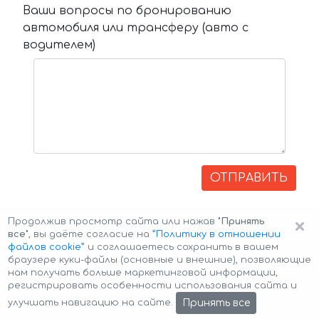
Ваши вопросы по бронированию
автомобиля или трансферу (авто с
водителем)
ОТПРАВИТЬ
×
Продолжив просмотр сайта или нажав
"Принять
все"
, вы даёте согласие на
”Политику в отношении
файлов cookie”
и соглашаетесь сохранить в вашем
браузере куки-файлы (основные и внешние), позволяющие
нам получать больше маркетинговой информации,
регистрировать особенности использования сайта и
Авторские права © 2026 Авто-Аренда
Cookie Policy
Принять все
улучшать навигацию на сайте.