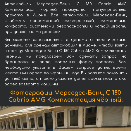
Автомобиль Мерседес-Бенц C 180 Cabrio AMG
Комплектация чёрный пользуются популярностью
проката в Лионе. Все автомобили Мерседес-Бенц
снабжены современной электроникой, элементами
комфорта, системами безопасности и устойчивости
при движении по дорогам.
Вы можете ознакомиться с ценами и техническими
данными для аренды автомобиля в Лионе. Чтобы взять
в аренду Мерседес-Бенц C 180 Cabrio AMG Комплектация
чёрный, мы предлагаем Вам сделать запрос на
бронирование авто, заполнив форму запроса. Вам
необходимо указать в Вашем запросе даты, время,
место или адрес во Франции, где Вы хотите получить
данный авто, а также указать даты, время, место или
адрес возврата машины.
Фотографии Мерседес-Бенц C 180
Cabrio AMG Комплектация чёрный: