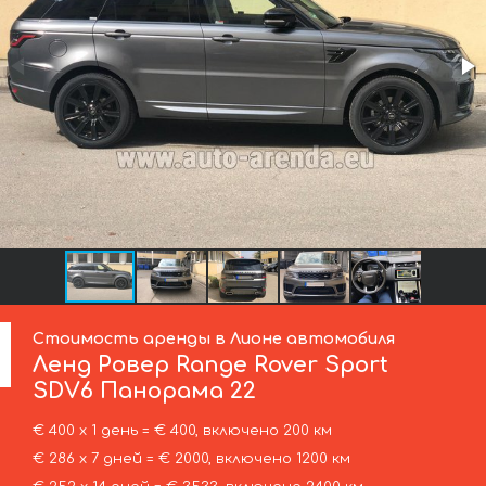
Стоимость аренды в Лионе автомобиля
Ленд Ровер
Range Rover Sport
SDV6 Панорама 22
€ 400 х 1 день = € 400, включено 200 км
€ 286 х 7 дней = € 2000, включено 1200 км