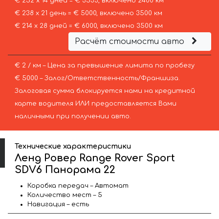
€ 252 х 14 дней = € 3533, включено 2400 км
€ 238 х 21 день = € 5000, включено 3500 км
€ 214 х 28 дней = € 6000, включено 3500 км
Расчёт стоимости авто
€ 2 / км – Цена за превышение лимита по пробегу
€ 5000 – Залог/Ответственность/Франшиза.
Залоговая сумма блокируется нами на кредитной
карте водителя ИЛИ предоставляется Вами
наличными при получении авто.
Технические характеристики
Ленд Ровер Range Rover Sport
SDV6 Панорама 22
Коробка передач – Автомат
Количество мест – 5
Навигация – есть