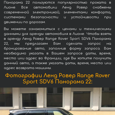
Панорама 22 пользуются популярностью проката в
Лионе. Все автомобили Ленд Ровер снабжены
современной электроникой, элементами комфорта,
системами безопасности и устойчивости при
движении по дорогам.
Вы можете ознакомиться с ценами и техническими
данными для аренды автомобиля в Лионе. Чтобы взять
в аренду Ленд Ровер Range Rover Sport SDV6 Панорама
22, мы предлагаем Вам сделать запрос на
бронирование авто, заполнив форму запроса. Вам
необходимо указать в Вашем запросе даты, время,
место или адрес во Франции, где Вы хотите получить
данный авто, а также указать даты, время, место или
адрес возврата машины.
Фотографии Ленд Ровер Range Rover
Sport SDV6 Панорама 22: