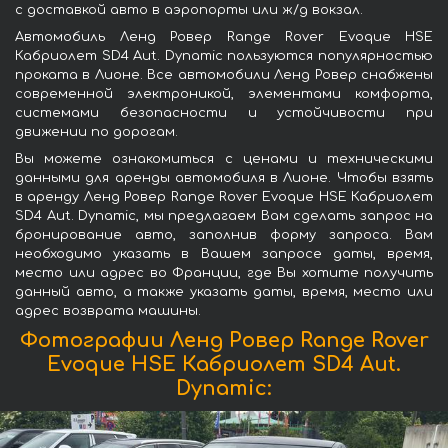
с доставкой авто в аэропорты или ж/д вокзал.
Автомобиль Ленд Ровер Range Rover Evoque HSE
Кабриолет SD4 Aut. Dynamic пользуются популярностью
проката в Лионе. Все автомобили Ленд Ровер снабжены
современной электроникой, элементами комфорта,
системами безопасности и устойчивости при
движении по дорогам.
Вы можете ознакомиться с ценами и техническими
данными для аренды автомобиля в Лионе. Чтобы взять
в аренду Ленд Ровер Range Rover Evoque HSE Кабриолет
SD4 Aut. Dynamic, мы предлагаем Вам сделать запрос на
бронирование авто, заполнив форму запроса. Вам
необходимо указать в Вашем запросе даты, время,
место или адрес во Франции, где Вы хотите получить
данный авто, а также указать даты, время, место или
адрес возврата машины.
Фотографии Ленд Ровер Range Rover
Evoque HSE Кабриолет SD4 Aut.
Dynamic: