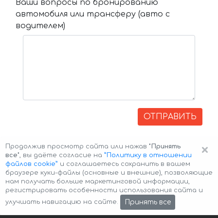
Ваши вопросы по бронированию
автомобиля или трансферу (авто с
водителем)
ОТПРАВИТЬ
×
Продолжив просмотр сайта или нажав
"Принять
все"
, вы даёте согласие на
”Политику в отношении
файлов cookie”
и соглашаетесь сохранить в вашем
браузере куки-файлы (основные и внешние), позволяющие
нам получать больше маркетинговой информации,
регистрировать особенности использования сайта и
Авторские права © 2026 Авто-Аренда
Cookie Policy
Принять все
улучшать навигацию на сайте.