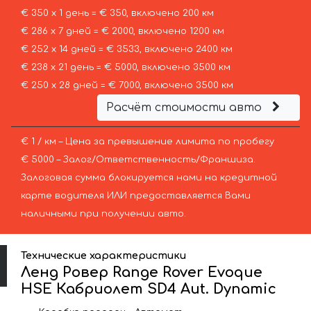
€ 350 х 1 день = € 350, включено 200 км
€ 286 х 7 дней = € 2000, включено 1200 км
€ 252 х 14 дней = € 3533, включено 2400 км
€ 238 х 21 день = € 5000, включено 3500 км
€ 250 х 28 дней = € 7000, включено 3500 км
Расчёт стоимости авто
€ 1 / км – Цена за превышение лимита по пробегу
€ 5000 – Залог/Ответственность/Франшиза.
Залоговая сумма блокируется нами на кредитной
карте водителя ИЛИ предоставляется Вами
наличными при получении авто.
Технические характеристики
Ленд Ровер Range Rover Evoque
HSE Кабриолет SD4 Aut. Dynamic