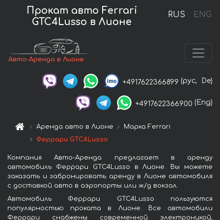
Прокат авто Ferrari
RUS
ENG
GTC4Lusso в Лионе
Авто-Аренда в Лионе
(рус,
De)
+4917622366899
(Eng)
+4917622366900
Аренда авто в Лионе
Марка Ferrari
Феррари GTC4Lusso
Компания Авто-Аренда предлагает в аренду
автомобиль Феррари GTC4Lusso в Лионе. Вы можете
заказать и забронировать аренду в Лионе автомобиля
с доставкой авто в аэропорты или ж/д вокзал.
Автомобиль Феррари GTC4Lusso пользуются
популярностью проката в Лионе. Все автомобили
Феррари снабжены современной электроникой,