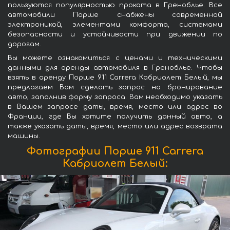
пользуются популярностью проката в Греноблье. Все
автомобили Порше снабжены современной
электроникой, элементами комфорта, системами
безопасности и устойчивости при движении по
дорогам.
Вы можете ознакомиться с ценами и техническими
данными для аренды автомобиля в Греноблье. Чтобы
взять в аренду Порше 911 Carrera Кабриолет Белый, мы
предлагаем Вам сделать запрос на бронирование
авто, заполнив форму запроса. Вам необходимо указать
в Вашем запросе даты, время, место или адрес во
Франции, где Вы хотите получить данный авто, а
также указать даты, время, место или адрес возврата
машины.
Фотографии Порше 911 Carrera
Кабриолет Белый: