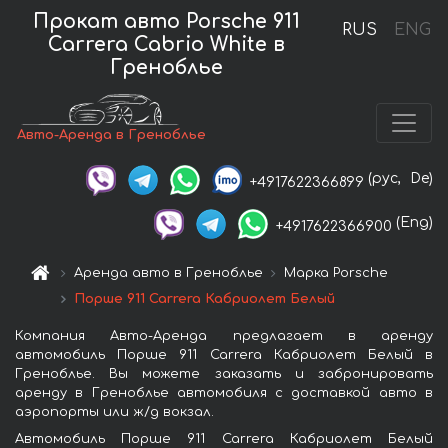
Прокат авто Porsche 911
RUS
ENG
Carrera Cabrio White в
Греноблье
Авто-Аренда в Греноблье
(рус,
De)
+4917622366899
(Eng)
+4917622366900
Аренда авто в Греноблье
Марка Porsche
Порше 911 Carrera Кабриолет Белый
Компания Авто-Аренда предлагает в аренду
автомобиль Порше 911 Carrera Кабриолет Белый в
Греноблье. Вы можете заказать и забронировать
аренду в Греноблье автомобиля с доставкой авто в
аэропорты или ж/д вокзал.
Автомобиль Порше 911 Carrera Кабриолет Белый