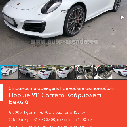
Стоимость аренды в Греноблье автомобиля
Порше
911 Carrera Кабриолет
Белый
€ 700 х 1 день = € 700, включено 150 км
€ 500 х 7 дней = € 3500, включено 1000 км