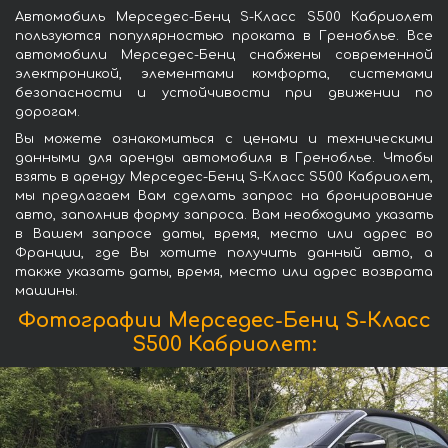
Автомобиль Мерседес-Бенц S-Класс S500 Кабриолет
пользуются популярностью проката в Греноблье. Все
автомобили Мерседес-Бенц снабжены современной
электроникой, элементами комфорта, системами
безопасности и устойчивости при движении по
дорогам.
Вы можете ознакомиться с ценами и техническими
данными для аренды автомобиля в Греноблье. Чтобы
взять в аренду Мерседес-Бенц S-Класс S500 Кабриолет,
мы предлагаем Вам сделать запрос на бронирование
авто, заполнив форму запроса. Вам необходимо указать
в Вашем запросе даты, время, место или адрес во
Франции, где Вы хотите получить данный авто, а
также указать даты, время, место или адрес возврата
машины.
Фотографии Мерседес-Бенц S-Класс
S500 Кабриолет: