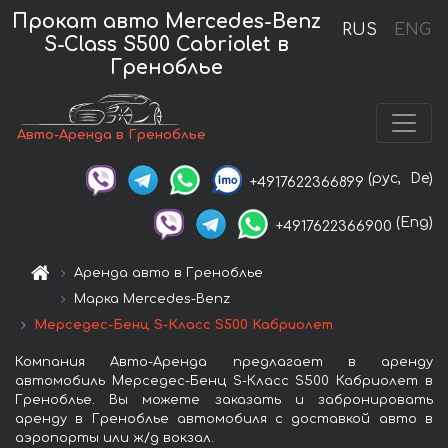
Прокат авто Mercedes-Benz
RUS
ENG
S-Class S500 Cabriolet в
Греноблье
Авто-Аренда в Греноблье
(рус,
De)
+4917622366899
(Eng)
+4917622366900
Аренда авто в Греноблье
Марка Mercedes-Benz
Мерседес-Бенц S-Класс S500 Кабриолет
Компания Авто-Аренда предлагает в аренду
автомобиль Мерседес-Бенц S-Класс S500 Кабриолет в
Греноблье. Вы можете заказать и забронировать
аренду в Греноблье автомобиля с доставкой авто в
аэропорты или ж/д вокзал.