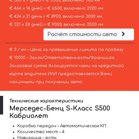
€ 500 х 7 дней = € 3500, включено 1100 км
€ 464 х 14 дней = € 6500, включено 2200 км
€ 424 х 21 день = € 8900, включено 3000 км
€ 321 х 28 дней = € 9000, включено 3500 км
Расчёт стоимости авто
€ 3 / км – Цена за превышение лимита по пробегу
€ 10000 – Залог/Ответственность/Франшиза.
Залоговая сумма блокируется нами на кредитной
карте водителя ИЛИ предоставляется Вами
наличными при получении авто.
Технические характеристики
Мерседес-Бенц S-Класс S500
Кабриолет
Коробка передач – Автоматическая КП
Количество мест – 4
Навигация – есть