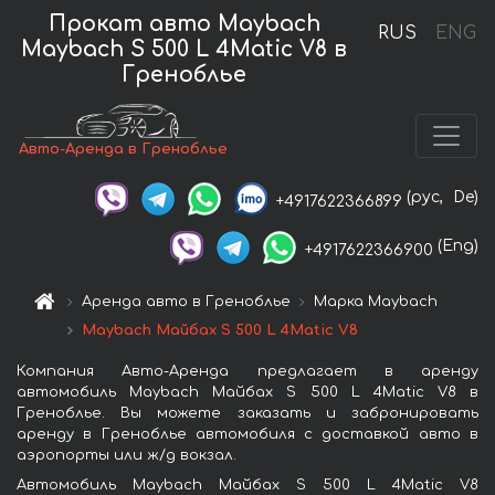
Прокат авто Maybach
RUS
ENG
Maybach S 500 L 4Matic V8 в
Греноблье
Авто-Аренда в Греноблье
(рус,
De)
+4917622366899
(Eng)
+4917622366900
Аренда авто в Греноблье
Марка Maybach
Maybach Майбах S 500 L 4Matic V8
Компания Авто-Аренда предлагает в аренду
автомобиль Maybach Майбах S 500 L 4Matic V8 в
Греноблье. Вы можете заказать и забронировать
аренду в Греноблье автомобиля с доставкой авто в
аэропорты или ж/д вокзал.
Автомобиль Maybach Майбах S 500 L 4Matic V8