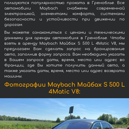
пользуются популярностью проката в Греноблье. Все
автомобили Maybach снабжены современной
электроникой, элементами комфорта, системами
безопасности и устойчивости при движении по
дорогам.
Вы можете ознакомиться с ценами и техническими
данными для аренды автомобиля в Греноблье. Чтобы
взять в аренду Maybach Майбах S 500 L 4Matic V8, мы
предлагаем Вам сделать запрос на бронирование
авто, заполнив форму запроса. Вам необходимо указать
в Вашем запросе даты, время, место или адрес во
Франции, где Вы хотите получить данный авто, а
также указать даты, время, место или адрес возврата
машины.
Фотографии Maybach Майбах S 500 L
4Matic V8: