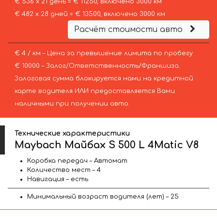
€ 536 х 21 день = € 11250, включено 3000 км
€ 482 х 28 дней = € 13500, включено 3000 км
Расчёт стоимости авто
€ 4 / км – Цена за превышение лимита по пробегу
€ 10000 – Залог/Ответственность/Франшиза.
Залоговая сумма блокируется нами на кредитной
карте водителя ИЛИ предоставляется Вами
наличными при получении авто.
Технические характеристики
Maybach Майбах S 500 L 4Matic V8
Коробка передач – Автомат
Количество мест – 4
Навигация – есть
Минимальный возраст водителя (лет) – 25