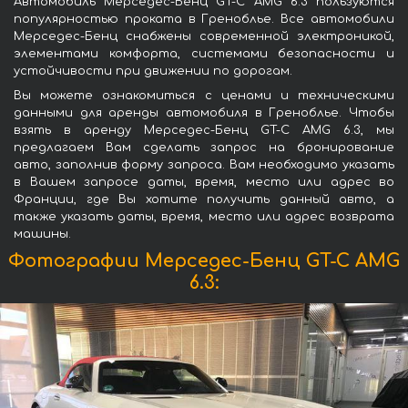
Автомобиль Мерседес-Бенц GT-C AMG 6.3 пользуются
популярностью проката в Греноблье. Все автомобили
Мерседес-Бенц снабжены современной электроникой,
элементами комфорта, системами безопасности и
устойчивости при движении по дорогам.
Вы можете ознакомиться с ценами и техническими
данными для аренды автомобиля в Греноблье. Чтобы
взять в аренду Мерседес-Бенц GT-C AMG 6.3, мы
предлагаем Вам сделать запрос на бронирование
авто, заполнив форму запроса. Вам необходимо указать
в Вашем запросе даты, время, место или адрес во
Франции, где Вы хотите получить данный авто, а
также указать даты, время, место или адрес возврата
машины.
Фотографии Мерседес-Бенц GT-C AMG
6.3: