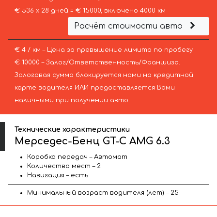
€ 536 х 28 дней = € 15000, включено 4000 км
Расчёт стоимости авто
€ 4 / км – Цена за превышение лимита по пробегу
€ 10000 – Залог/Ответственность/Франшиза.
Залоговая сумма блокируется нами на кредитной
карте водителя ИЛИ предоставляется Вами
наличными при получении авто.
Технические характеристики
Мерседес-Бенц GT-C AMG 6.3
Коробка передач – Автомат
Количество мест – 2
Навигация – есть
Минимальный возраст водителя (лет) – 25