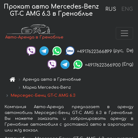
Прокат авто Mercedes-Benz
RUS
ENG
GT-C AMG 6.3 в Греноблье
Авто-Аренда в Греноблье
(рус,
De)
+4917622366899
(Eng)
+4917622366900
Аренда авто в Греноблье
Марка Mercedes-Benz
Мерседес-Бенц GT-C AMG 6.3
Компания Авто-Аренда предлагает в аренду
автомобиль Мерседес-Бенц GT-C AMG 6.3 в Греноблье.
Вы можете заказать и забронировать аренду в
Греноблье автомобиля с доставкой авто в аэропорты
или ж/д вокзал.